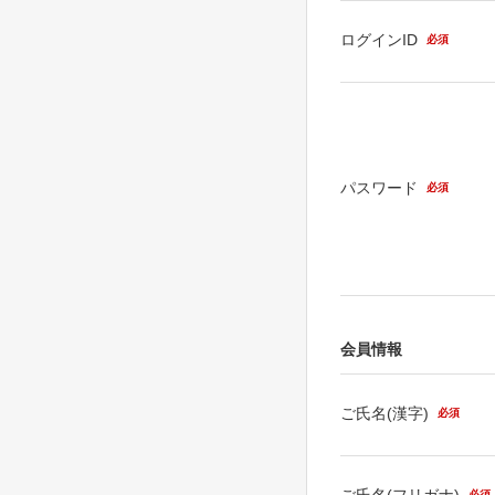
ログインID
必須
パスワード
必須
会員情報
ご氏名(漢字)
必須
ご氏名(フリガナ)
必須