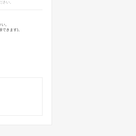
ださい。
さい。
除できます)。