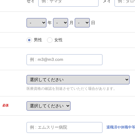
セイ
メイ
年
月
日
男性
女性
医療資格の確認を別途させていただく場合があります。
県
必須
退職済や休職中