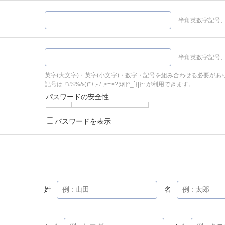
半角英数字記号、
半角英数字記号、
英字(大文字)・英字(小文字)・数字・記号を組み合わせる必要があ
記号は !"#$%&()*+,-./:;<=>?@[]^_`{|}~ が利用できます。
パスワードの安全性
パスワードを表示
姓
名