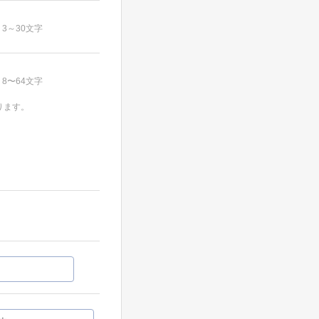
3～30文字
8〜64文字
ります。