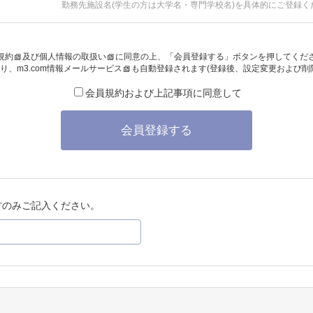
勤務先施設名(学生の方は大学名・専門学校名)を具体的にご登録く
規約
及び
個人情報の取扱い
に同意の上、「会員登録する」ボタンを押してくだ
り、
m3.com情報メールサービス
も自動登録されます(登録後、設定変更および削
会員規約および上記事項に同意して
会員登録する
方のみご記入ください。