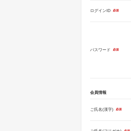
ログインID
必須
パスワード
必須
会員情報
ご氏名(漢字)
必須
ご氏名(フリガナ)
必須