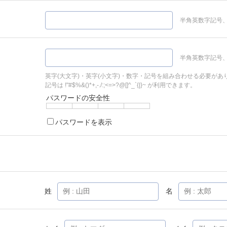
半角英数字記号、
半角英数字記号、
英字(大文字)・英字(小文字)・数字・記号を組み合わせる必要があ
記号は !"#$%&()*+,-./:;<=>?@[]^_`{|}~ が利用できます。
パスワードの安全性
パスワードを表示
姓
名