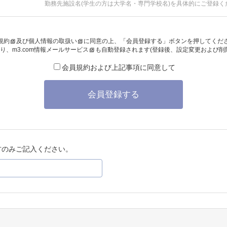
勤務先施設名(学生の方は大学名・専門学校名)を具体的にご登録く
規約
及び
個人情報の取扱い
に同意の上、「会員登録する」ボタンを押してくだ
り、
m3.com情報メールサービス
も自動登録されます(登録後、設定変更および削
会員規約および上記事項に同意して
会員登録する
方のみご記入ください。