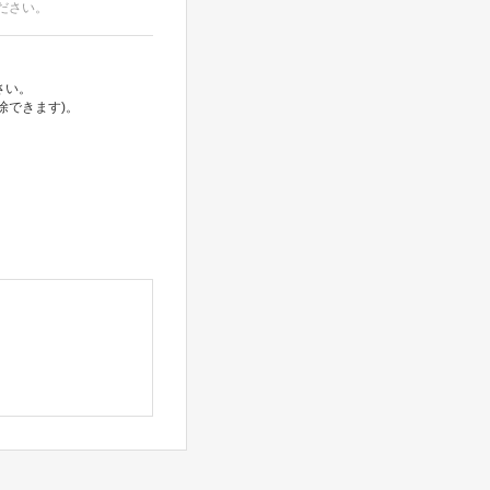
ださい。
さい。
除できます)。