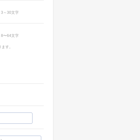
3～30文字
8〜64文字
ります。