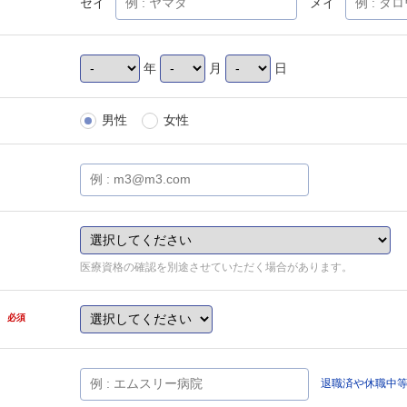
セイ
メイ
年
月
日
男性
女性
医療資格の確認を別途させていただく場合があります。
県
必須
退職済や休職中