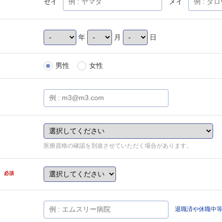
セイ
メイ
年
月
日
男性
女性
医療資格の確認を別途させていただく場合があります。
県
必須
退職済や休職中