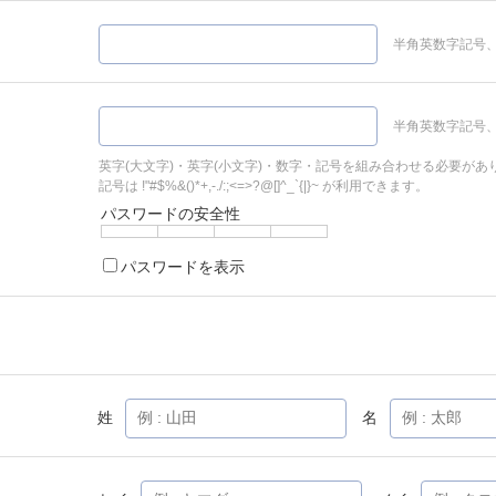
半角英数字記号、
半角英数字記号、
英字(大文字)・英字(小文字)・数字・記号を組み合わせる必要があ
記号は !"#$%&()*+,-./:;<=>?@[]^_`{|}~ が利用できます。
パスワードの安全性
パスワードを表示
姓
名