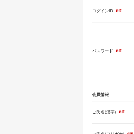
ログインID
必須
パスワード
必須
会員情報
ご氏名(漢字)
必須
ご氏名(フリガナ)
必須