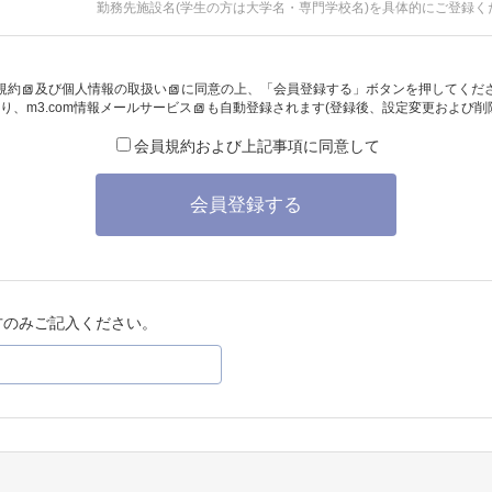
勤務先施設名(学生の方は大学名・専門学校名)を具体的にご登録く
規約
及び
個人情報の取扱い
に同意の上、「会員登録する」ボタンを押してくだ
り、
m3.com情報メールサービス
も自動登録されます(登録後、設定変更および削
会員規約および上記事項に同意して
会員登録する
方のみご記入ください。