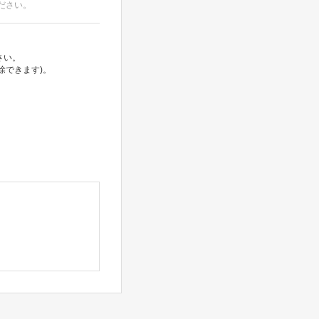
ださい。
さい。
除できます)。