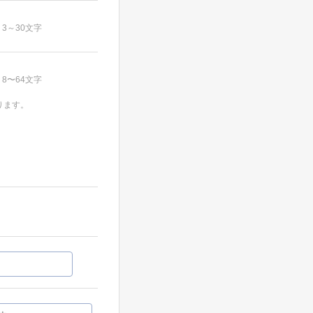
3～30文字
8〜64文字
ります。