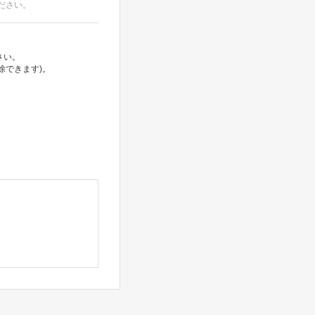
ださい。
さい。
除できます)。