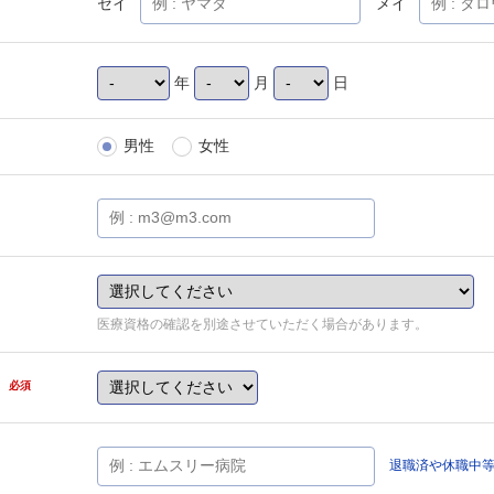
セイ
メイ
年
月
日
男性
女性
医療資格の確認を別途させていただく場合があります。
県
必須
退職済や休職中