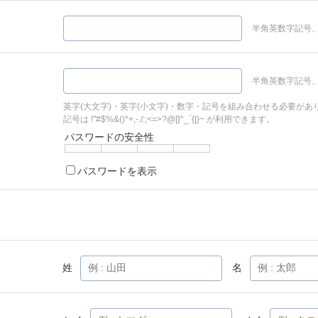
半角英数字記号、
半角英数字記号、
英字(大文字)・英字(小文字)・数字・記号を組み合わせる必要があ
記号は !"#$%&()*+,-./:;<=>?@[]^_`{|}~ が利用できます。
パスワードの安全性
パスワードを表示
姓
名