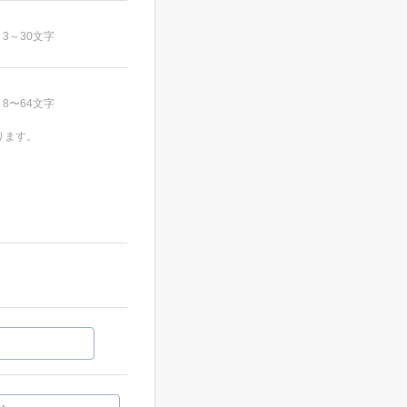
3～30文字
8〜64文字
ります。