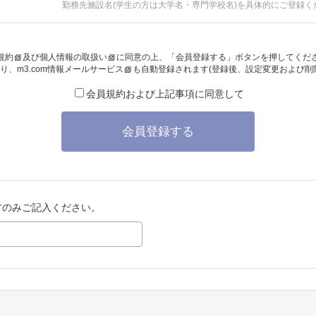
勤務先施設名(学生の方は大学名・専門学校名)を具体的にご登録く
規約
及び
個人情報の取扱い
に同意の上、「会員登録する」ボタンを押してくだ
り、
m3.com情報メールサービス
も自動登録されます(登録後、設定変更および削
会員規約および上記事項に同意して
会員登録する
方のみご記入ください。