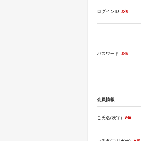
ログインID
必須
パスワード
必須
会員情報
ご氏名(漢字)
必須
ご氏名(フリガナ)
必須