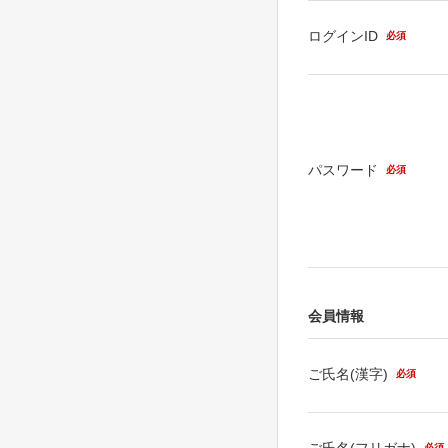
ログインID
必須
パスワード
必須
会員情報
ご氏名(漢字)
必須
ご氏名(フリガナ)
必須