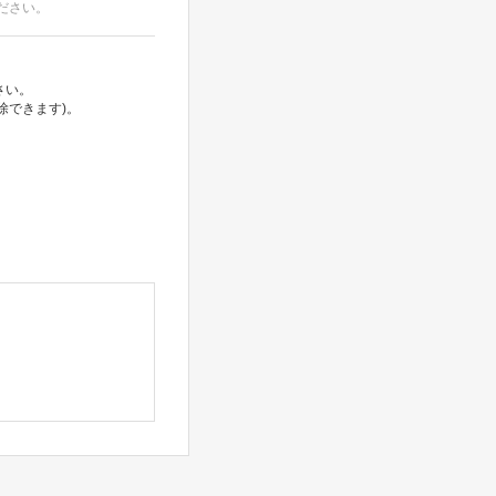
ださい。
さい。
除できます)。