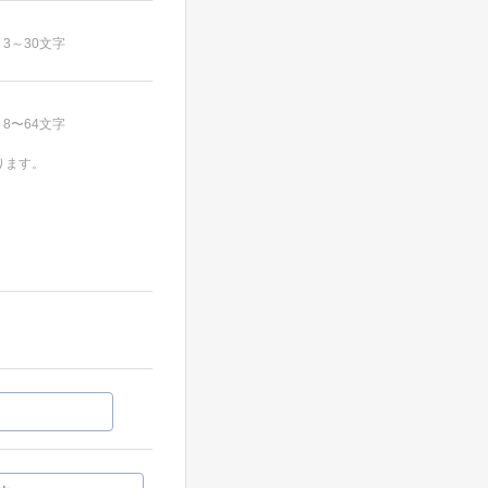
3～30文字
8〜64文字
ります。