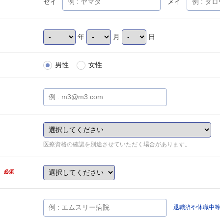
セイ
メイ
年
月
日
男性
女性
医療資格の確認を別途させていただく場合があります。
県
必須
退職済や休職中