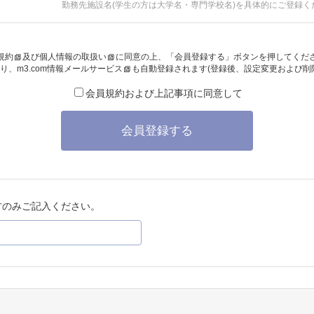
勤務先施設名(学生の方は大学名・専門学校名)を具体的にご登録く
規約
及び
個人情報の取扱い
に同意の上、「会員登録する」ボタンを押してくだ
り、
m3.com情報メールサービス
も自動登録されます(登録後、設定変更および削
会員規約および上記事項に同意して
会員登録する
方のみご記入ください。