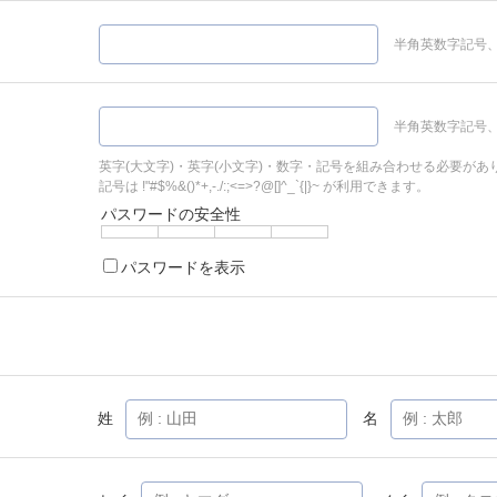
半角英数字記号、
半角英数字記号、
英字(大文字)・英字(小文字)・数字・記号を組み合わせる必要があ
記号は !"#$%&()*+,-./:;<=>?@[]^_`{|}~ が利用できます。
パスワードの安全性
パスワードを表示
姓
名