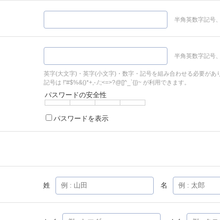
半角英数字記号、
半角英数字記号、
英字(大文字)・英字(小文字)・数字・記号を組み合わせる必要があ
記号は !"#$%&()*+,-./:;<=>?@[]^_`{|}~ が利用できます。
パスワードの安全性
パスワードを表示
姓
名