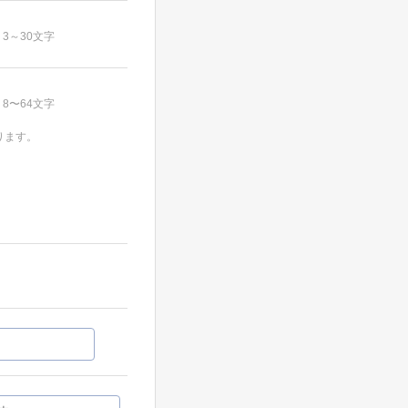
3～30文字
8〜64文字
ります。