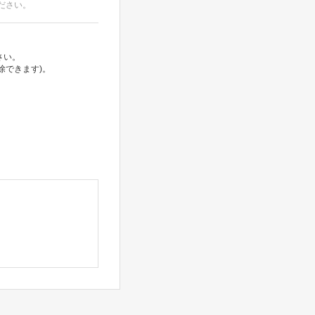
ださい。
さい。
除できます)。