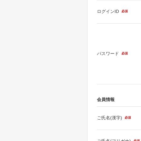
ログインID
必須
パスワード
必須
会員情報
ご氏名(漢字)
必須
ご氏名(フリガナ)
必須