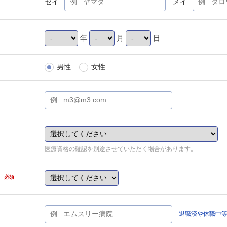
セイ
メイ
年
月
日
男性
女性
医療資格の確認を別途させていただく場合があります。
県
必須
退職済や休職中