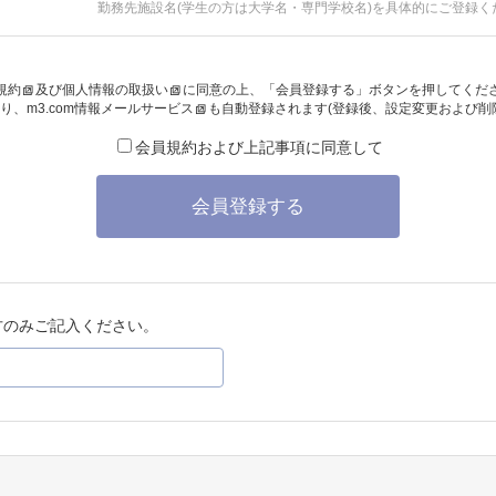
勤務先施設名(学生の方は大学名・専門学校名)を具体的にご登録く
規約
及び
個人情報の取扱い
に同意の上、「会員登録する」ボタンを押してくだ
り、
m3.com情報メールサービス
も自動登録されます(登録後、設定変更および削
会員規約および上記事項に同意して
会員登録する
方のみご記入ください。