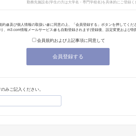
勤務先施設名(学生の方は大学名・専門学校名)を具体的にご登録く
規約
及び
個人情報の取扱い
に同意の上、「会員登録する」ボタンを押してくだ
り、
m3.com情報メールサービス
も自動登録されます(登録後、設定変更および削
会員規約および上記事項に同意して
会員登録する
方のみご記入ください。