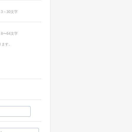
3～30文字
8〜64文字
ります。