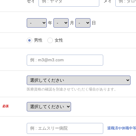
セイ
メイ
年
月
日
男性
女性
医療資格の確認を別途させていただく場合があります。
県
必須
退職済や休職中