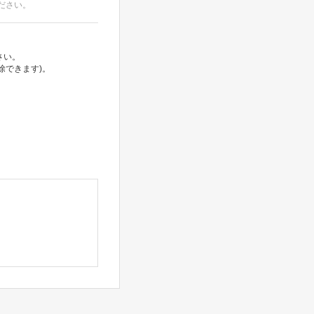
ださい。
さい。
除できます)。