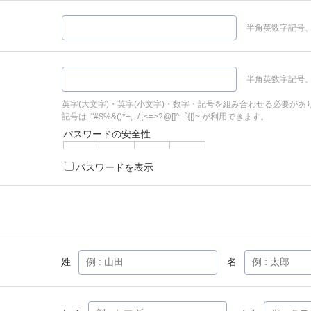
半角英数字記号、
半角英数字記号、
英字(大文字)・英字(小文字)・数字・記号を組み合わせる必要があ
記号は !"#$%&()*+,-./:;<=>?@[]^_`{|}~ が利用できます。
パスワードの安全性
パスワードを表示
姓
名