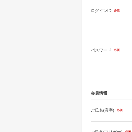
ログインID
必須
パスワード
必須
会員情報
ご氏名(漢字)
必須
ご氏名(フリガナ)
必須