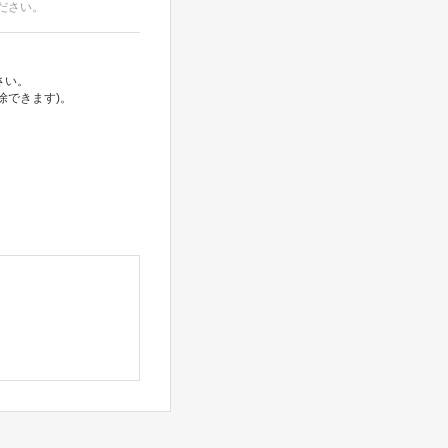
ださい。
さい。
除できます)。