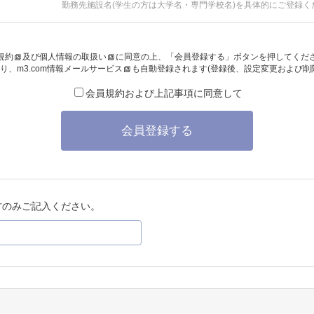
勤務先施設名(学生の方は大学名・専門学校名)を具体的にご登録く
規約
及び
個人情報の取扱い
に同意の上、「会員登録する」ボタンを押してくだ
り、
m3.com情報メールサービス
も自動登録されます(登録後、設定変更および削
会員規約および上記事項に同意して
会員登録する
方のみご記入ください。