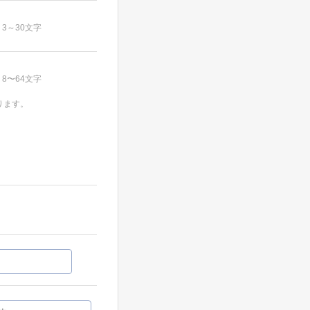
3～30文字
8〜64文字
ります。