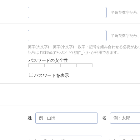
半角英数字記号、
半角英数字記号、
英字(大文字)・英字(小文字)・数字・記号を組み合わせる必要があ
記号は !"#$%&()*+,-./:;<=>?@[]^_`{|}~ が利用できます。
パスワードの安全性
パスワードを表示
姓
名