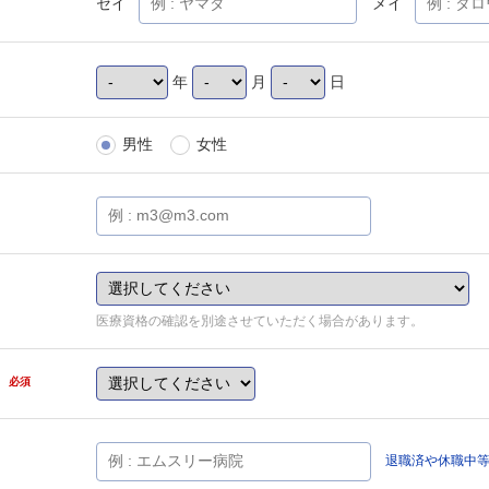
セイ
メイ
年
月
日
男性
女性
医療資格の確認を別途させていただく場合があります。
県
必須
退職済や休職中