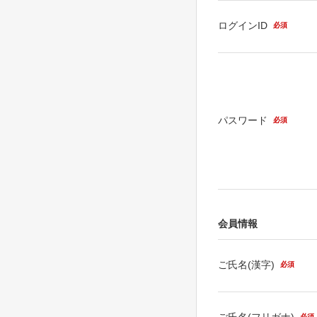
ログインID
必須
パスワード
必須
会員情報
ご氏名(漢字)
必須
ご氏名(フリガナ)
必須