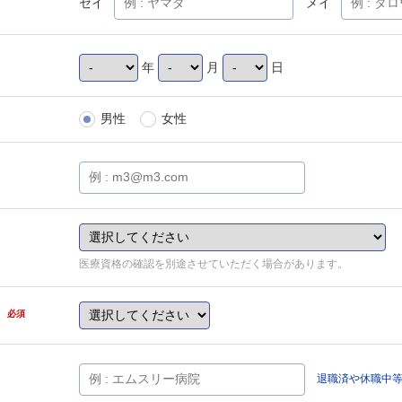
セイ
メイ
年
月
日
男性
女性
医療資格の確認を別途させていただく場合があります。
県
必須
退職済や休職中