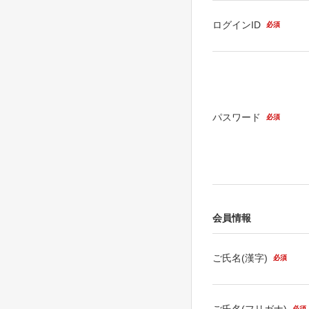
ログインID
必須
パスワード
必須
会員情報
ご氏名(漢字)
必須
ご氏名(フリガナ)
必須