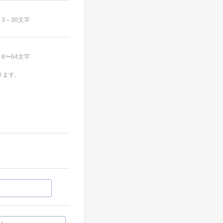
3～30文字
8〜64文字
ります。