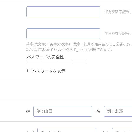
半角英数字記号、
半角英数字記号、
英字(大文字)・英字(小文字)・数字・記号を組み合わせる必要があ
記号は !"#$%&()*+,-./:;<=>?@[]^_`{|}~ が利用できます。
パスワードの安全性
パスワードを表示
姓
名