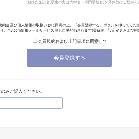
勤務先施設名(学生の方は大学名・専門学校名)を具体的にご登録く
規約
及び
個人情報の取扱い
に同意の上、「会員登録する」ボタンを押してくだ
り、
m3.com情報メールサービス
も自動登録されます(登録後、設定変更および削
会員規約および上記事項に同意して
会員登録する
方のみご記入ください。