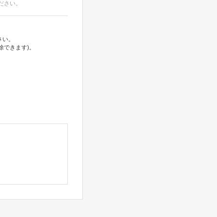
ださい。
さい。
除できます)。