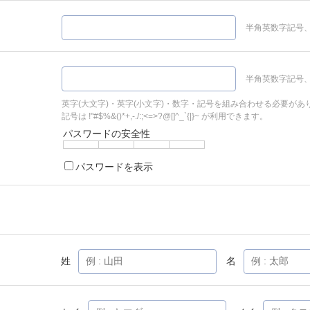
半角英数字記号、
半角英数字記号、
英字(大文字)・英字(小文字)・数字・記号を組み合わせる必要があ
記号は !"#$%&()*+,-./:;<=>?@[]^_`{|}~ が利用できます。
パスワードの安全性
パスワードを表示
姓
名