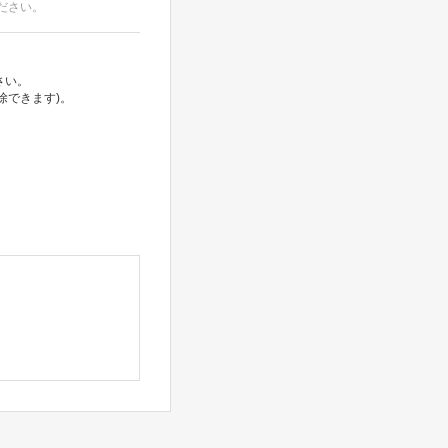
ださい。
さい。
除できます)。