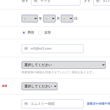
セイ
メイ
年
月
日
男性
女性
医療資格の確認を別途させていただく場合があります。
県
必須
退職済や休職中