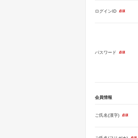
ログインID
必須
パスワード
必須
会員情報
ご氏名(漢字)
必須
ご氏名(フリガナ)
必須