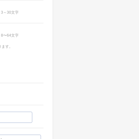
3～30文字
8〜64文字
ります。