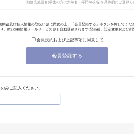
勤務先施設名(学生の方は大学名・専門学校名)を具体的にご登録く
規約
及び
個人情報の取扱い
に同意の上、「会員登録する」ボタンを押してくだ
り、
m3.com情報メールサービス
も自動登録されます(登録後、設定変更および削
会員規約および上記事項に同意して
会員登録する
方のみご記入ください。