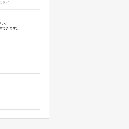
ださい。
さい。
除できます)。