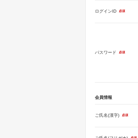
ログインID
必須
パスワード
必須
会員情報
ご氏名(漢字)
必須
ご氏名(フリガナ)
必須