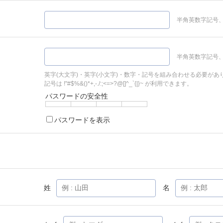
半角英数字記号、
半角英数字記号、
英字(大文字)・英字(小文字)・数字・記号を組み合わせる必要があ
記号は !"#$%&()*+,-./:;<=>?@[]^_`{|}~ が利用できます。
パスワードの安全性
パスワードを表示
姓
名