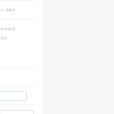
3～30文字
8〜64文字
ります。