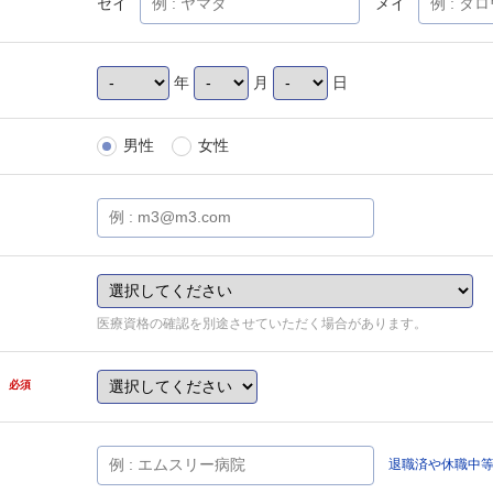
セイ
メイ
年
月
日
男性
女性
医療資格の確認を別途させていただく場合があります。
県
必須
退職済や休職中