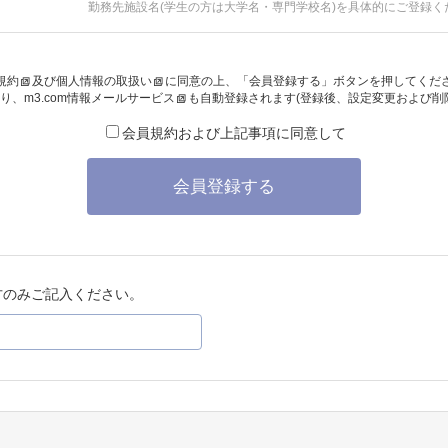
勤務先施設名(学生の方は大学名・専門学校名)を具体的にご登録く
規約
及び
個人情報の取扱い
に同意の上、「会員登録する」ボタンを押してくだ
り、
m3.com情報メールサービス
も自動登録されます(登録後、設定変更および削
会員規約および上記事項に同意して
会員登録する
方のみご記入ください。