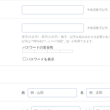
半角英数字記号、
半角英数字記号、
英字(大文字)・英字(小文字)・数字・記号を組み合わせる必要があ
記号は !"#$%&()*+,-./:;<=>?@[]^_`{|}~ が利用できます。
パスワードの安全性
パスワードを表示
姓
名