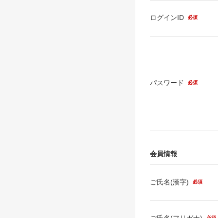
ログインID
必須
パスワード
必須
会員情報
ご氏名(漢字)
必須
ご氏名(フリガナ)
必須