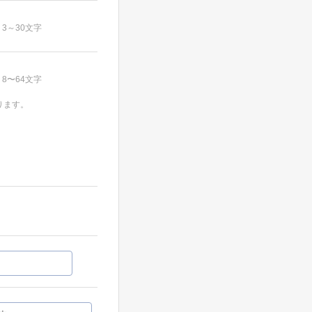
3～30文字
8〜64文字
ります。