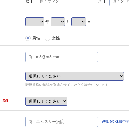
セイ
メイ
年
月
日
男性
女性
医療資格の確認を別途させていただく場合があります。
県
必須
退職済や休職中