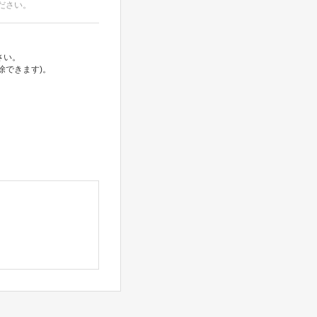
ださい。
さい。
除できます)。