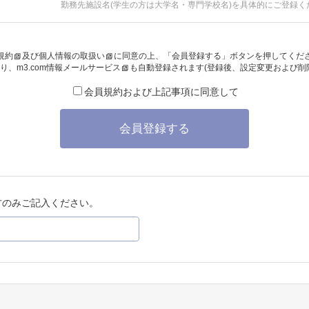
勤務先施設名(学生の方は大学名・専門学校名)を具体的にご登録く
規約
及び
個人情報の取扱い
に同意の上、「会員登録する」ボタンを押してくだ
り、
m3.com情報メールサービス
も自動登録されます(登録後、設定変更および削
会員規約および上記事項に同意して
会員登録する
方のみご記入ください。