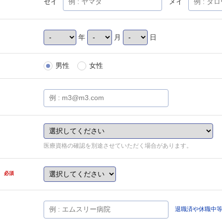
セイ
メイ
年
月
日
男性
女性
医療資格の確認を別途させていただく場合があります。
県
必須
退職済や休職中