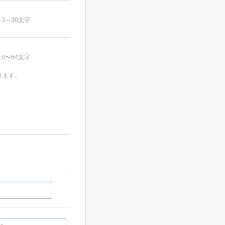
3～30文字
8〜64文字
ります。