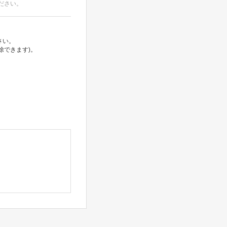
ださい。
さい。
除できます)。