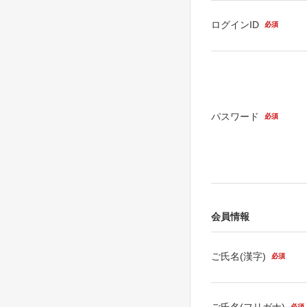
ログインID
必須
パスワード
必須
会員情報
ご氏名(漢字)
必須
ご氏名(フリガナ)
必須