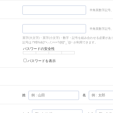
半角英数字記号、
半角英数字記号、
英字(大文字)・英字(小文字)・数字・記号を組み合わせる必要があ
記号は !"#$%&()*+,-./:;<=>?@[]^_`{|}~ が利用できます。
パスワードの安全性
パスワードを表示
姓
名