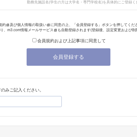
勤務先施設名(学生の方は大学名・専門学校名)を具体的にご登録く
規約
及び
個人情報の取扱い
に同意の上、「会員登録する」ボタンを押してくだ
り、
m3.com情報メールサービス
も自動登録されます(登録後、設定変更および削
会員規約および上記事項に同意して
会員登録する
方のみご記入ください。