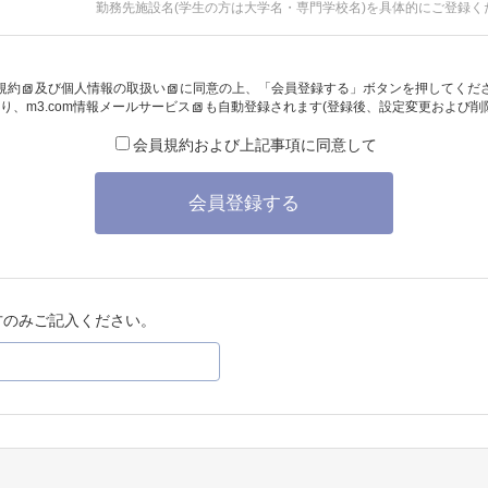
勤務先施設名(学生の方は大学名・専門学校名)を具体的にご登録く
規約
及び
個人情報の取扱い
に同意の上、「会員登録する」ボタンを押してくだ
り、
m3.com情報メールサービス
も自動登録されます(登録後、設定変更および削
会員規約および上記事項に同意して
会員登録する
方のみご記入ください。