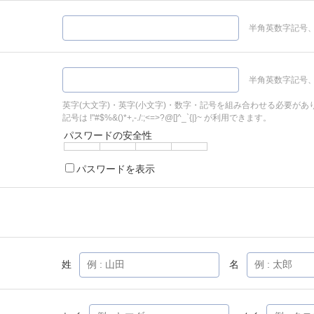
半角英数字記号、
半角英数字記号、
英字(大文字)・英字(小文字)・数字・記号を組み合わせる必要があ
記号は !"#$%&()*+,-./:;<=>?@[]^_`{|}~ が利用できます。
パスワードの安全性
パスワードを表示
姓
名