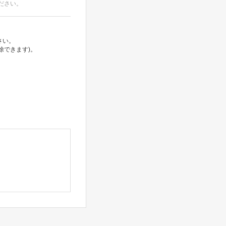
ださい。
さい。
除できます)。