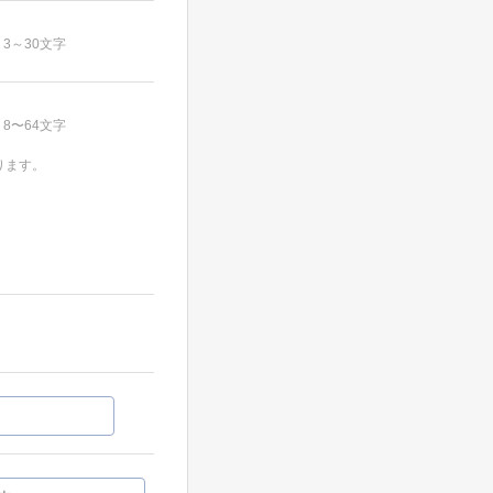
3～30文字
8〜64文字
ります。