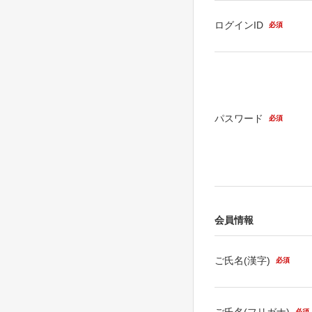
ログインID
必須
パスワード
必須
会員情報
ご氏名(漢字)
必須
ご氏名(フリガナ)
必須