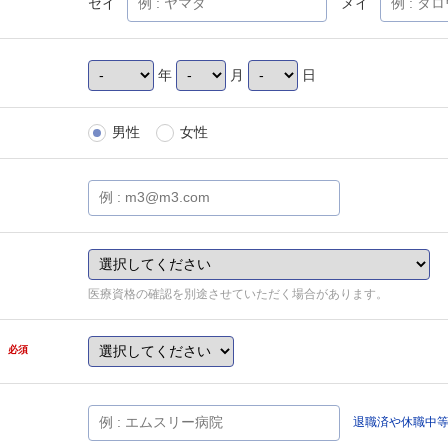
セイ
メイ
年
月
日
男性
女性
医療資格の確認を別途させていただく場合があります。
県
必須
退職済や休職中