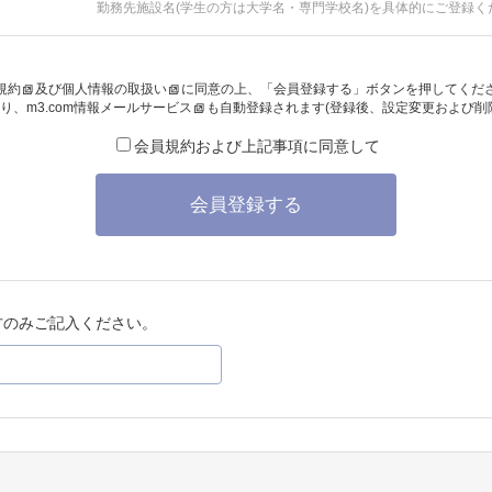
勤務先施設名(学生の方は大学名・専門学校名)を具体的にご登録く
規約
及び
個人情報の取扱い
に同意の上、「会員登録する」ボタンを押してくだ
り、
m3.com情報メールサービス
も自動登録されます(登録後、設定変更および削
会員規約および上記事項に同意して
会員登録する
方のみご記入ください。