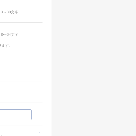
3～30文字
8〜64文字
ります。