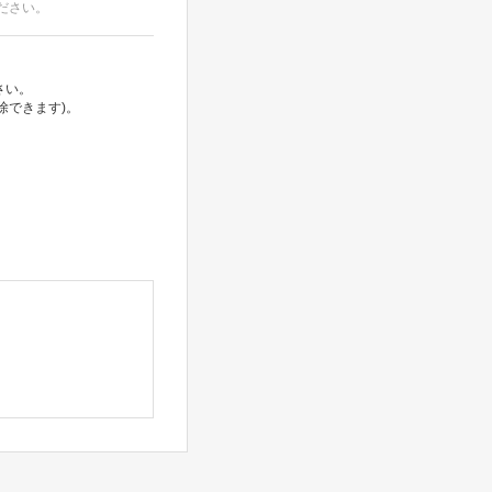
ださい。
さい。
除できます)。