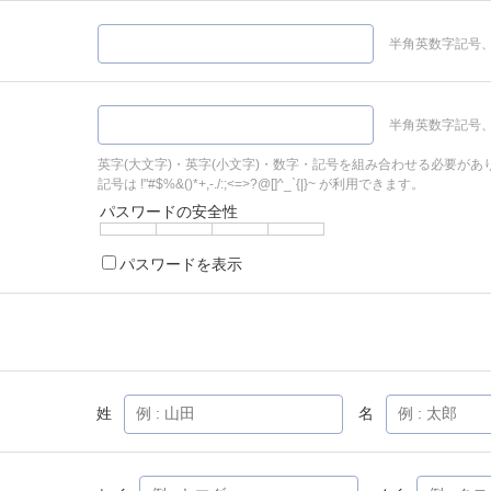
半角英数字記号、
半角英数字記号、
英字(大文字)・英字(小文字)・数字・記号を組み合わせる必要があ
記号は !"#$%&()*+,-./:;<=>?@[]^_`{|}~ が利用できます。
パスワードの安全性
パスワードを表示
姓
名