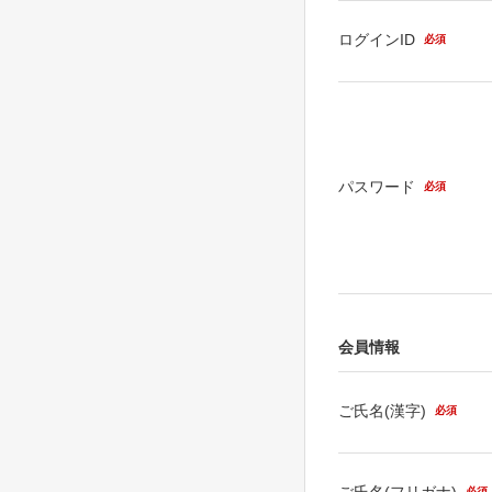
ログインID
必須
パスワード
必須
会員情報
ご氏名(漢字)
必須
ご氏名(フリガナ)
必須