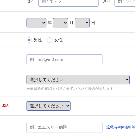
セイ
メイ
年
月
日
男性
女性
医療資格の確認を別途させていただく場合があります。
県
必須
退職済や休職中