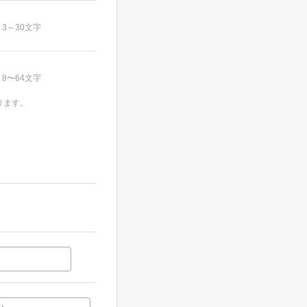
3～30文字
8〜64文字
ります。