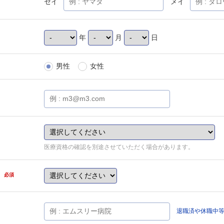
セイ
メイ
年
月
日
男性
女性
医療資格の確認を別途させていただく場合があります。
県
必須
退職済や休職中