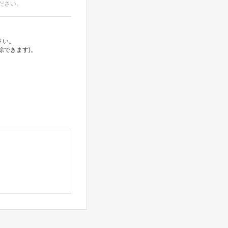
ださい。
さい。
除できます)。