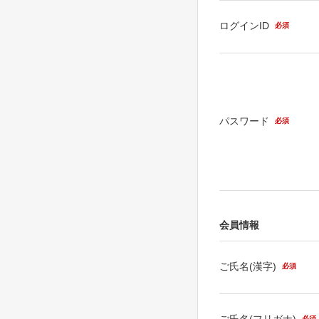
ログインID
必須
パスワード
必須
会員情報
ご氏名(漢字)
必須
ご氏名(フリガナ)
必須