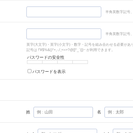
半角英数字記号、
半角英数字記号、
英字(大文字)・英字(小文字)・数字・記号を組み合わせる必要があ
記号は !"#$%&()*+,-./:;<=>?@[]^_`{|}~ が利用できます。
パスワードの安全性
パスワードを表示
姓
名