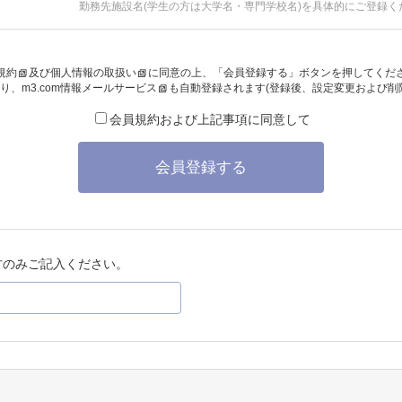
勤務先施設名(学生の方は大学名・専門学校名)を具体的にご登録く
規約
及び
個人情報の取扱い
に同意の上、「会員登録する」ボタンを押してくだ
り、
m3.com情報メールサービス
も自動登録されます(登録後、設定変更および削
会員規約および上記事項に同意して
会員登録する
方のみご記入ください。