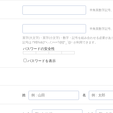
半角英数字記号、
半角英数字記号、
英字(大文字)・英字(小文字)・数字・記号を組み合わせる必要があ
記号は !"#$%&()*+,-./:;<=>?@[]^_`{|}~ が利用できます。
パスワードの安全性
パスワードを表示
姓
名