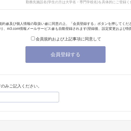
勤務先施設名(学生の方は大学名・専門学校名)を具体的にご登録く
規約
及び
個人情報の取扱い
に同意の上、「会員登録する」ボタンを押してくだ
り、
m3.com情報メールサービス
も自動登録されます(登録後、設定変更および削
会員規約および上記事項に同意して
会員登録する
方のみご記入ください。