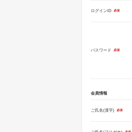
ログインID
必須
パスワード
必須
会員情報
ご氏名(漢字)
必須
ご氏名(フリガナ)
必須