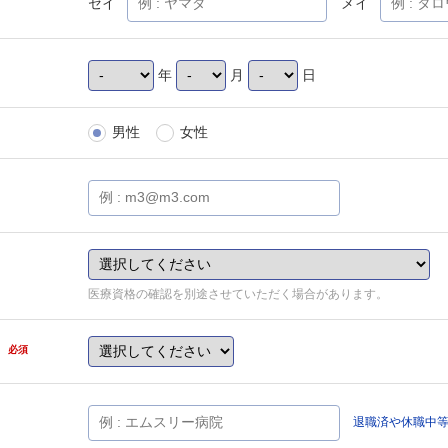
セイ
メイ
年
月
日
男性
女性
医療資格の確認を別途させていただく場合があります。
県
必須
退職済や休職中