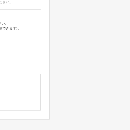
ださい。
さい。
除できます)。