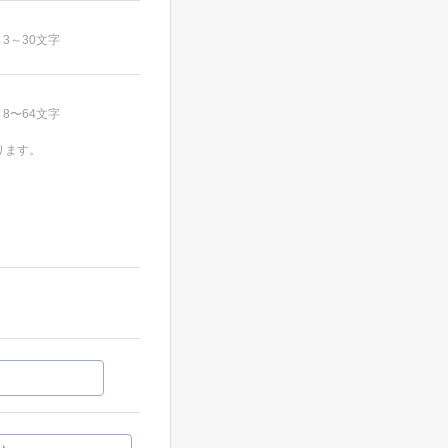
3～30文字
8〜64文字
ります。