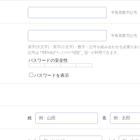
半角英数字記号、
半角英数字記号、
英字(大文字)・英字(小文字)・数字・記号を組み合わせる必要があ
記号は !"#$%&()*+,-./:;<=>?@[]^_`{|}~ が利用できます。
パスワードの安全性
パスワードを表示
姓
名