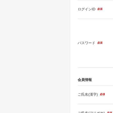
ログインID
必須
パスワード
必須
会員情報
ご氏名(漢字)
必須
ご氏名(フリガナ)
必須