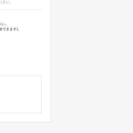
ださい。
さい。
除できます)。