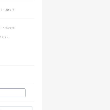
3～30文字
8〜64文字
ります。