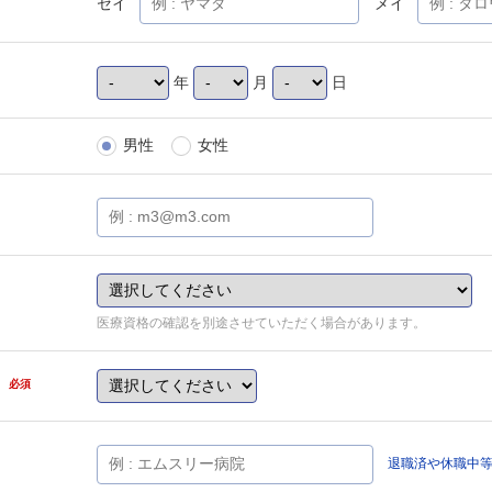
セイ
メイ
年
月
日
男性
女性
医療資格の確認を別途させていただく場合があります。
県
必須
退職済や休職中