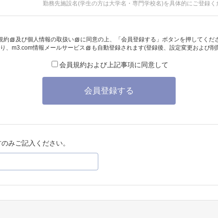
勤務先施設名(学生の方は大学名・専門学校名)を具体的にご登録く
規約
及び
個人情報の取扱い
に同意の上、「会員登録する」ボタンを押してくだ
り、
m3.com情報メールサービス
も自動登録されます(登録後、設定変更および削
会員規約および上記事項に同意して
会員登録する
方のみご記入ください。