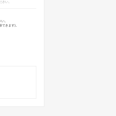
ださい。
さい。
除できます)。