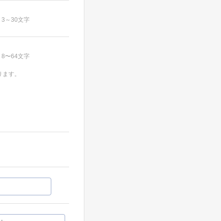
3～30文字
8〜64文字
ります。