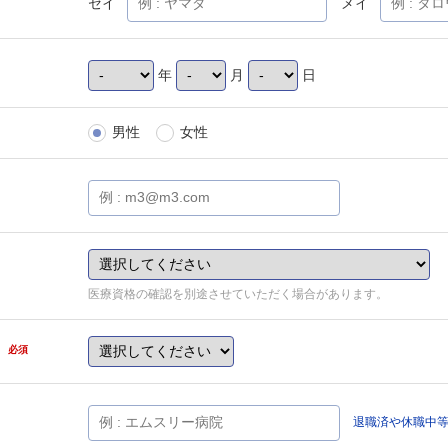
セイ
メイ
年
月
日
男性
女性
医療資格の確認を別途させていただく場合があります。
県
必須
退職済や休職中