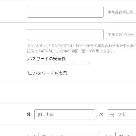
半角英数字記号、
半角英数字記号、
英字(大文字)・英字(小文字)・数字・記号を組み合わせる必要があ
記号は !"#$%&()*+,-./:;<=>?@[]^_`{|}~ が利用できます。
パスワードの安全性
パスワードを表示
姓
名