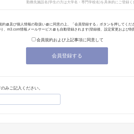
勤務先施設名(学生の方は大学名・専門学校名)を具体的にご登録く
規約
及び
個人情報の取扱い
に同意の上、「会員登録する」ボタンを押してくだ
り、
m3.com情報メールサービス
も自動登録されます(登録後、設定変更および削
会員規約および上記事項に同意して
会員登録する
方のみご記入ください。