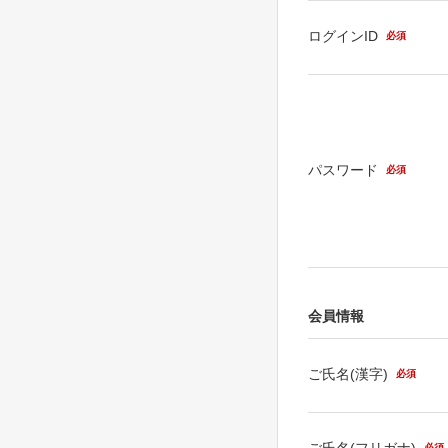
ログインID
必須
パスワード
必須
会員情報
ご氏名(漢字)
必須
ご氏名(フリガナ)
必須