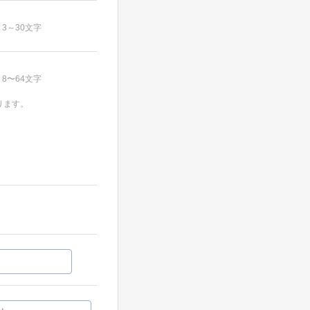
3～30文字
8〜64文字
ります。