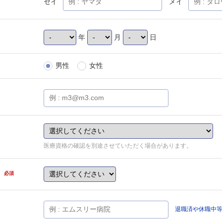
セイ
メイ
年
月
日
男性
女性
医療資格の確認を別途させていただく場合があります。
県
必須
退職済や休職中