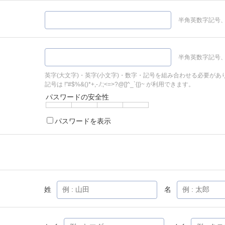
半角英数字記号、
半角英数字記号、
英字(大文字)・英字(小文字)・数字・記号を組み合わせる必要があ
記号は !"#$%&()*+,-./:;<=>?@[]^_`{|}~ が利用できます。
パスワードの安全性
パスワードを表示
姓
名