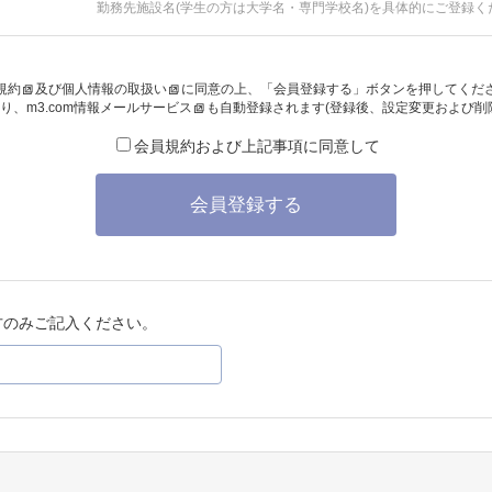
勤務先施設名(学生の方は大学名・専門学校名)を具体的にご登録く
規約
及び
個人情報の取扱い
に同意の上、「会員登録する」ボタンを押してくだ
り、
m3.com情報メールサービス
も自動登録されます(登録後、設定変更および削
会員規約および上記事項に同意して
会員登録する
方のみご記入ください。