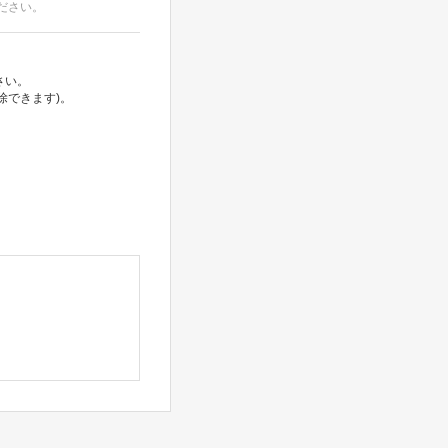
ださい。
さい。
除できます)。