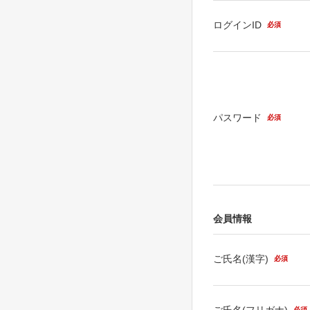
ログインID
必須
パスワード
必須
会員情報
ご氏名(漢字)
必須
ご氏名(フリガナ)
必須