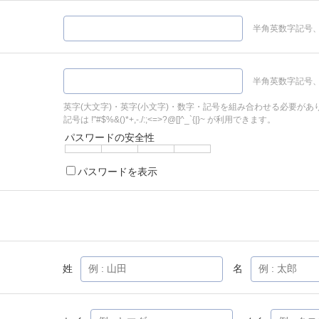
半角英数字記号、
半角英数字記号、
英字(大文字)・英字(小文字)・数字・記号を組み合わせる必要があ
記号は !"#$%&()*+,-./:;<=>?@[]^_`{|}~ が利用できます。
パスワードの安全性
パスワードを表示
姓
名