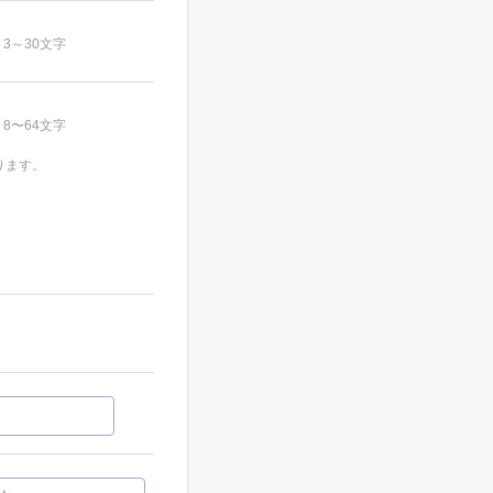
3～30文字
8〜64文字
ります。