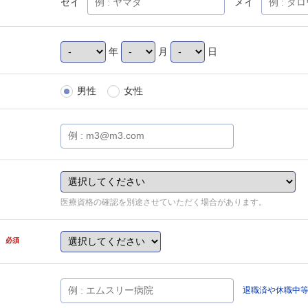
セイ
メイ
年
月
日
男性
女性
医療資格の確認を別途させていただく場合があります。
県
必須
退職済や休職中