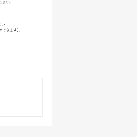
ださい。
さい。
除できます)。