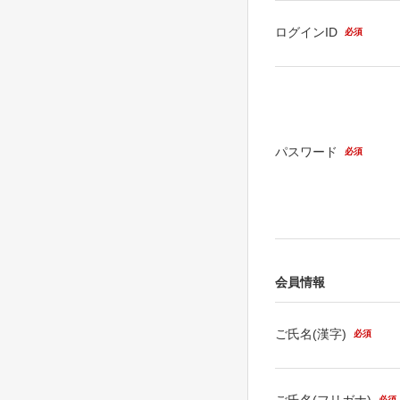
ログインID
必須
パスワード
必須
会員情報
ご氏名(漢字)
必須
ご氏名(フリガナ)
必須