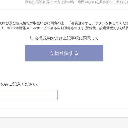
勤務先施設名(学生の方は大学名・専門学校名)を具体的にご登録く
規約
及び
個人情報の取扱い
に同意の上、「会員登録する」ボタンを押してくだ
り、
m3.com情報メールサービス
も自動登録されます(登録後、設定変更および削
会員規約および上記事項に同意して
会員登録する
方のみご記入ください。