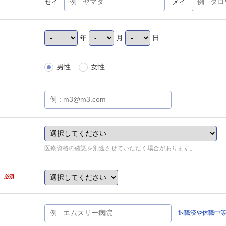
セイ
メイ
年
月
日
男性
女性
医療資格の確認を別途させていただく場合があります。
県
必須
退職済や休職中