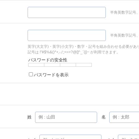
半角英数字記号、
半角英数字記号、
英字(大文字)・英字(小文字)・数字・記号を組み合わせる必要があ
記号は !"#$%&()*+,-./:;<=>?@[]^_`{|}~ が利用できます。
パスワードの安全性
パスワードを表示
姓
名