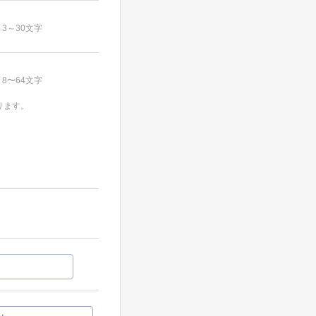
3～30文字
8〜64文字
ります。