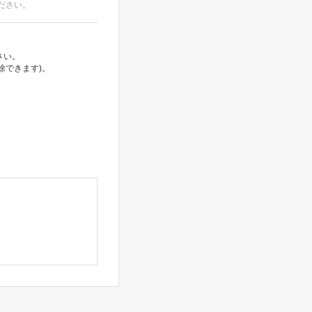
ださい。
さい。
除できます)。