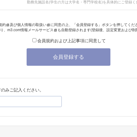
勤務先施設名(学生の方は大学名・専門学校名)を具体的にご登録く
規約
及び
個人情報の取扱い
に同意の上、「会員登録する」ボタンを押してくだ
り、
m3.com情報メールサービス
も自動登録されます(登録後、設定変更および削
会員規約および上記事項に同意して
会員登録する
方のみご記入ください。