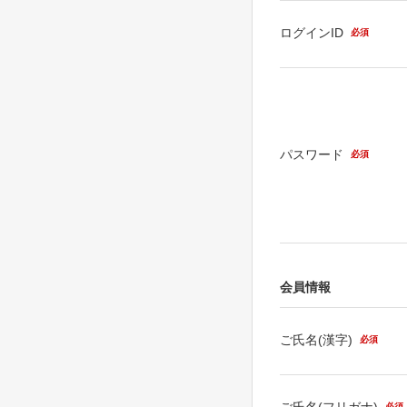
ログインID
必須
パスワード
必須
会員情報
ご氏名(漢字)
必須
ご氏名(フリガナ)
必須