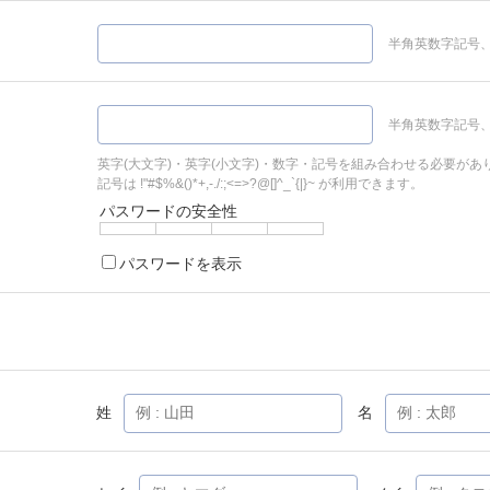
半角英数字記号、
半角英数字記号、
英字(大文字)・英字(小文字)・数字・記号を組み合わせる必要があ
記号は !"#$%&()*+,-./:;<=>?@[]^_`{|}~ が利用できます。
パスワードの安全性
パスワードを表示
姓
名