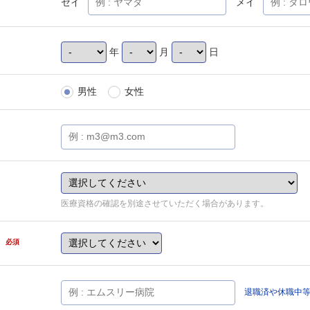
セイ
メイ
年
月
日
男性
女性
医療資格の確認を別途させていただく場合があります。
県
必須
退職済や休職中