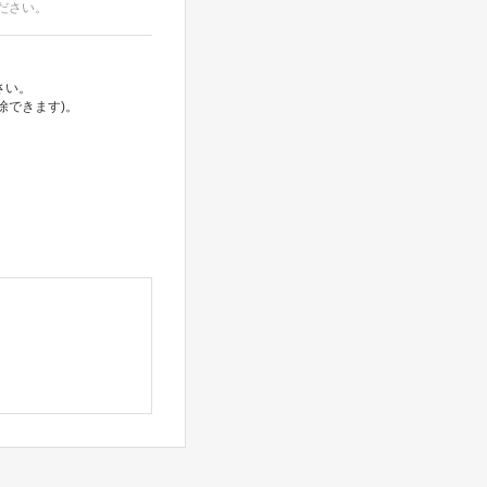
ださい。
さい。
除できます)。