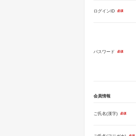
ログインID
必須
パスワード
必須
会員情報
ご氏名(漢字)
必須
ご氏名(フリガナ)
必須