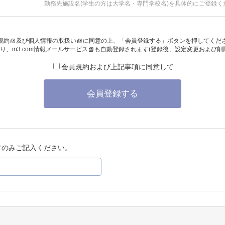
勤務先施設名(学生の方は大学名・専門学校名)を具体的にご登録く
規約
及び
個人情報の取扱い
に同意の上、「会員登録する」ボタンを押してくだ
り、
m3.com情報メールサービス
も自動登録されます(登録後、設定変更および削
会員規約および上記事項に同意して
会員登録する
方のみご記入ください。