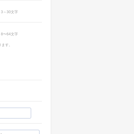
3～30文字
8〜64文字
ります。