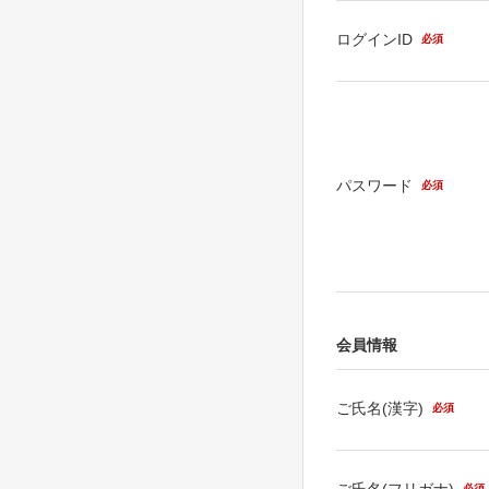
ログインID
必須
パスワード
必須
会員情報
ご氏名(漢字)
必須
ご氏名(フリガナ)
必須