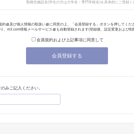
勤務先施設名(学生の方は大学名・専門学校名)を具体的にご登録く
規約
及び
個人情報の取扱い
に同意の上、「会員登録する」ボタンを押してくだ
り、
m3.com情報メールサービス
も自動登録されます(登録後、設定変更および削
会員規約および上記事項に同意して
会員登録する
方のみご記入ください。