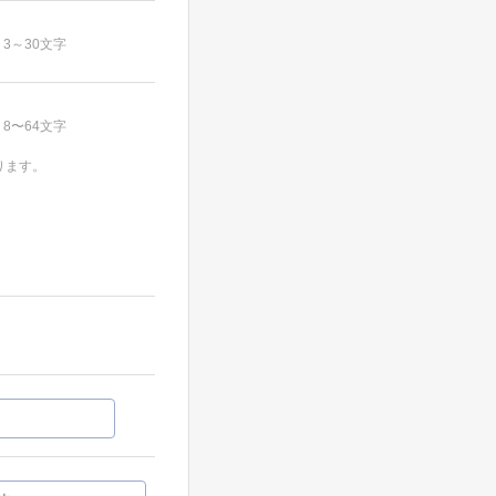
3～30文字
8〜64文字
ります。