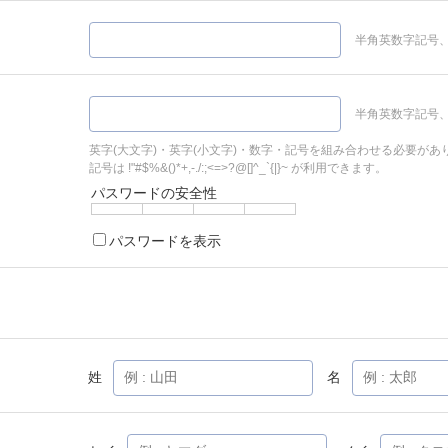
半角英数字記号、
半角英数字記号、
英字(大文字)・英字(小文字)・数字・記号を組み合わせる必要があ
記号は !"#$%&()*+,-./:;<=>?@[]^_`{|}~ が利用できます。
パスワードの安全性
パスワードを表示
姓
名