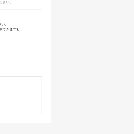
ださい。
さい。
除できます)。