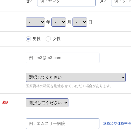
セイ
メイ
年
月
日
男性
女性
医療資格の確認を別途させていただく場合があります。
県
必須
退職済や休職中