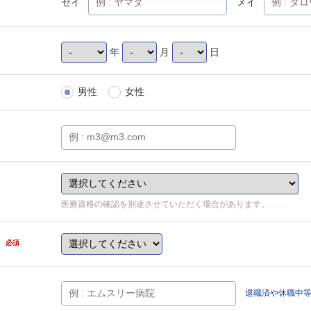
セイ
メイ
年
月
日
男性
女性
医療資格の確認を別途させていただく場合があります。
県
必須
退職済や休職中