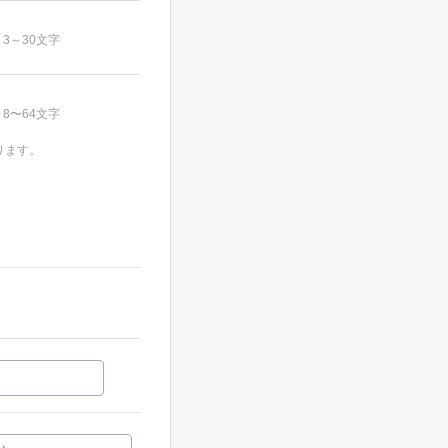
3～30文字
8〜64文字
ります。