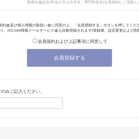
勤務先施設名(学生の方は大学名・専門学校名)を具体的にご登録く
規約
及び
個人情報の取扱い
に同意の上、「会員登録する」ボタンを押してくだ
り、
m3.com情報メールサービス
も自動登録されます(登録後、設定変更および削
会員規約および上記事項に同意して
会員登録する
方のみご記入ください。