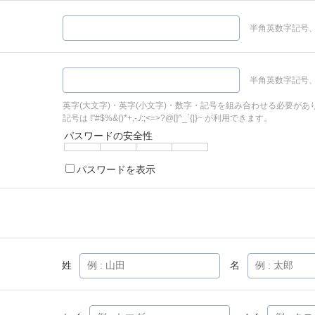
半角英数字記号、
半角英数字記号、
英字(大文字)・英字(小文字)・数字・記号を組み合わせる必要があ
記号は !"#$%&()*+,-./:;<=>?@[]^_`{|}~ が利用できます。
パスワードの安全性
パスワードを表示
姓
名