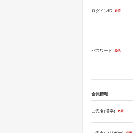
ログインID
必須
パスワード
必須
会員情報
ご氏名(漢字)
必須
ご氏名(フリガナ)
必須