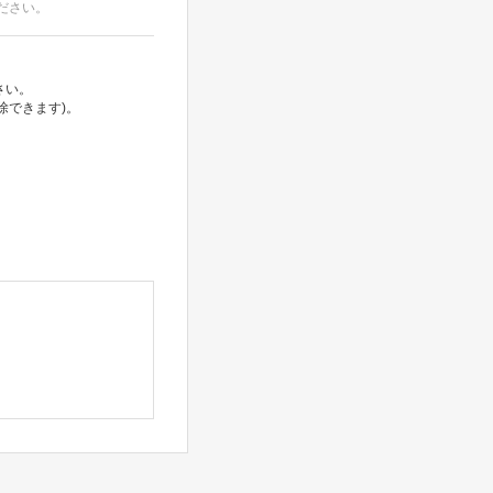
ださい。
さい。
除できます)。