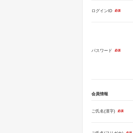
ログインID
必須
パスワード
必須
会員情報
ご氏名(漢字)
必須
ご氏名(フリガナ)
必須