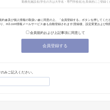
勤務先施設名(学生の方は大学名・専門学校名)を具体的にご登録く
規約
及び
個人情報の取扱い
に同意の上、「会員登録する」ボタンを押してくだ
り、
m3.com情報メールサービス
も自動登録されます(登録後、設定変更および削
会員規約および上記事項に同意して
会員登録する
方のみご記入ください。