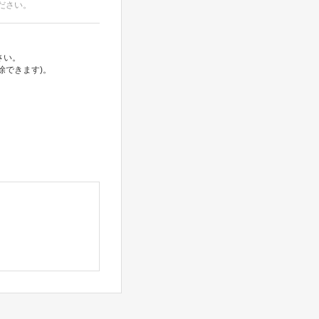
ださい。
さい。
除できます)。