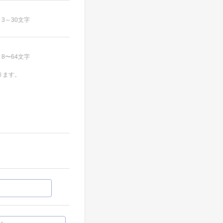
3～30文字
8〜64文字
ります。