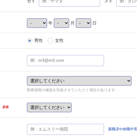
セイ
メイ
年
月
日
男性
女性
医療資格の確認を別途させていただく場合があります。
県
必須
退職済や休職中