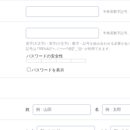
半角英数字記号、
半角英数字記号、
英字(大文字)・英字(小文字)・数字・記号を組み合わせる必要があ
記号は !"#$%&()*+,-./:;<=>?@[]^_`{|}~ が利用できます。
パスワードの安全性
パスワードを表示
姓
名