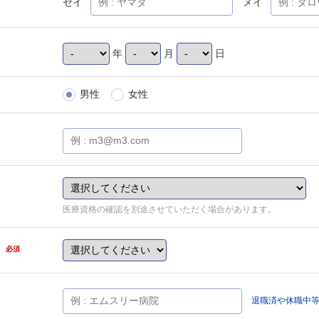
セイ
メイ
年
月
日
男性
女性
医療資格の確認を別途させていただく場合があります。
県
必須
退職済や休職中