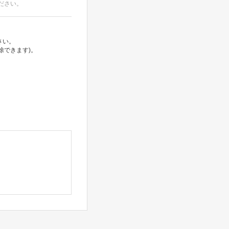
ださい。
さい。
除できます)。