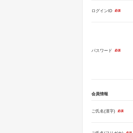
ログインID
必須
パスワード
必須
会員情報
ご氏名(漢字)
必須
ご氏名(フリガナ)
必須