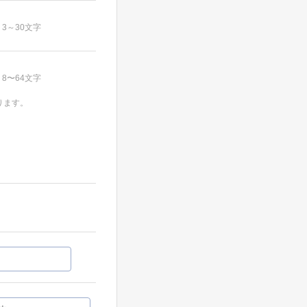
3～30文字
8〜64文字
ります。