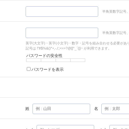
半角英数字記号、
半角英数字記号、
英字(大文字)・英字(小文字)・数字・記号を組み合わせる必要があ
記号は !"#$%&()*+,-./:;<=>?@[]^_`{|}~ が利用できます。
パスワードの安全性
パスワードを表示
姓
名