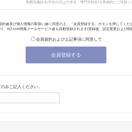
勤務先施設名(学生の方は大学名・専門学校名)を具体的にご登録く
規約
及び
個人情報の取扱い
に同意の上、「会員登録する」ボタンを押してくだ
り、
m3.com情報メールサービス
も自動登録されます(登録後、設定変更および削
会員規約および上記事項に同意して
会員登録する
方のみご記入ください。