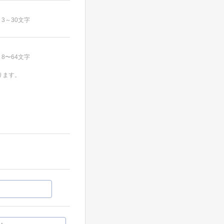
3～30文字
8〜64文字
ります。