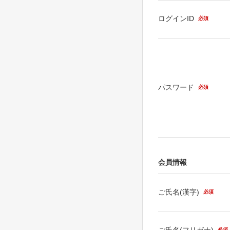
ログインID
必須
パスワード
必須
会員情報
ご氏名(漢字)
必須
ご氏名(フリガナ)
必須