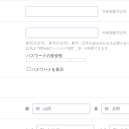
半角英数字記号、
半角英数字記号、
英字(大文字)・英字(小文字)・数字・記号を組み合わせる必要があ
記号は !"#$%&()*+,-./:;<=>?@[]^_`{|}~ が利用できます。
パスワードの安全性
パスワードを表示
姓
名