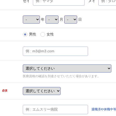
セイ
メイ
年
月
日
男性
女性
医療資格の確認を別途させていただく場合があります。
県
必須
退職済や休職中