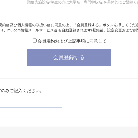
勤務先施設名(学生の方は大学名・専門学校名)を具体的にご登録く
規約
及び
個人情報の取扱い
に同意の上、「会員登録する」ボタンを押してくだ
り、
m3.com情報メールサービス
も自動登録されます(登録後、設定変更および削
会員規約および上記事項に同意して
会員登録する
方のみご記入ください。