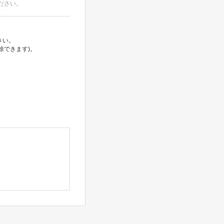
ださい。
さい。
除できます)。