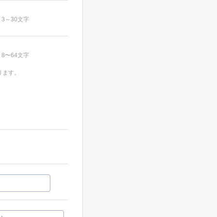
3～30文字
8〜64文字
ります。