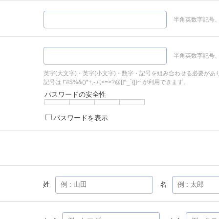
半角英数字記号、
半角英数字記号、
英字(大文字)・英字(小文字)・数字・記号を組み合わせる必要があ
記号は !"#$%&()*+,-./:;<=>?@[]^_`{|}~ が利用できます。
パスワードの安全性
パスワードを表示
姓
名