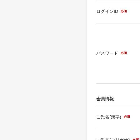
ログインID
必須
パスワード
必須
会員情報
ご氏名(漢字)
必須
ご氏名(フリガナ)
必須