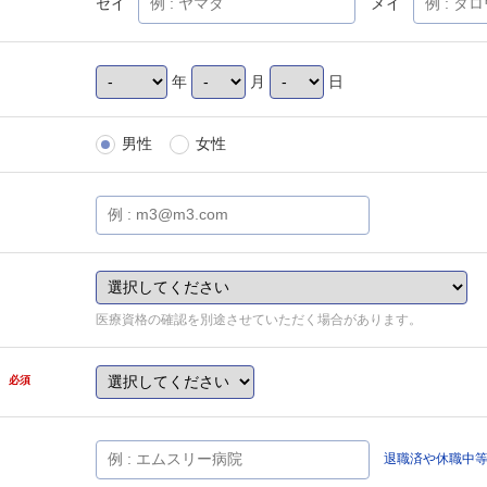
セイ
メイ
年
月
日
男性
女性
医療資格の確認を別途させていただく場合があります。
県
必須
退職済や休職中