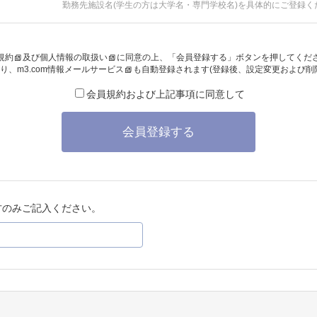
勤務先施設名(学生の方は大学名・専門学校名)を具体的にご登録く
規約
及び
個人情報の取扱い
に同意の上、「会員登録する」ボタンを押してくだ
り、
m3.com情報メールサービス
も自動登録されます(登録後、設定変更および削
会員規約および上記事項に同意して
会員登録する
方のみご記入ください。