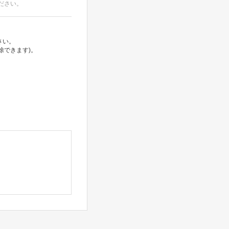
ださい。
さい。
除できます)。