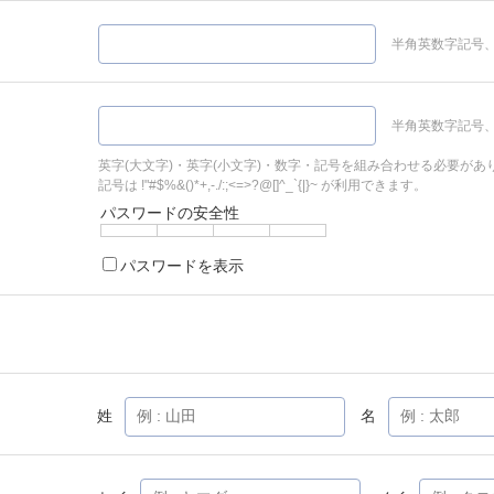
半角英数字記号、
半角英数字記号、
英字(大文字)・英字(小文字)・数字・記号を組み合わせる必要があ
記号は !"#$%&()*+,-./:;<=>?@[]^_`{|}~ が利用できます。
パスワードの安全性
パスワードを表示
姓
名