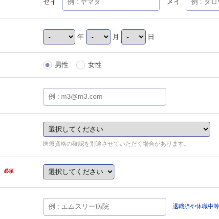
セイ
メイ
年
月
日
男性
女性
医療資格の確認を別途させていただく場合があります。
県
必須
退職済や休職中