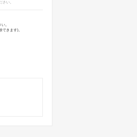
ださい。
さい。
除できます)。