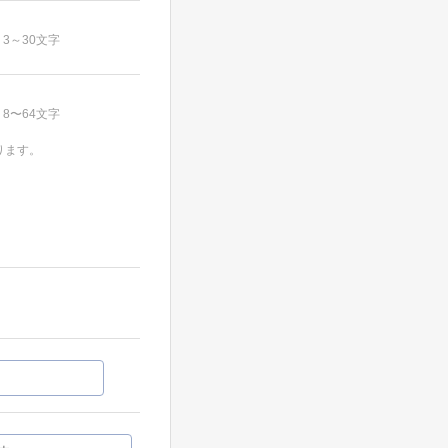
3～30文字
8〜64文字
ります。