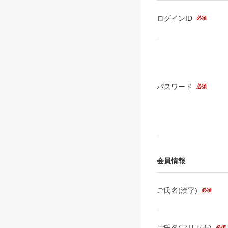
ログインID
必須
パスワード
必須
会員情報
ご氏名(漢字)
必須
ご氏名(フリガナ)
必須