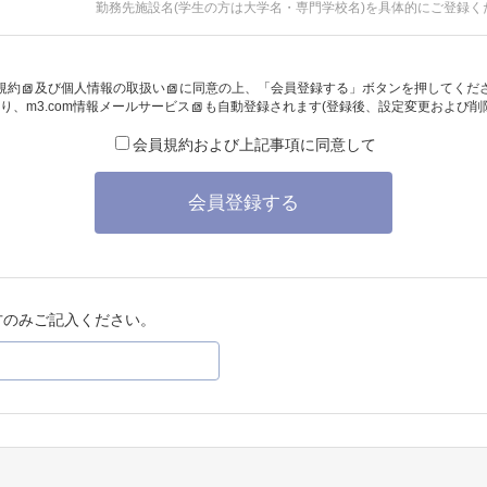
勤務先施設名(学生の方は大学名・専門学校名)を具体的にご登録く
規約
及び
個人情報の取扱い
に同意の上、「会員登録する」ボタンを押してくだ
り、
m3.com情報メールサービス
も自動登録されます(登録後、設定変更および削
会員規約および上記事項に同意して
会員登録する
方のみご記入ください。