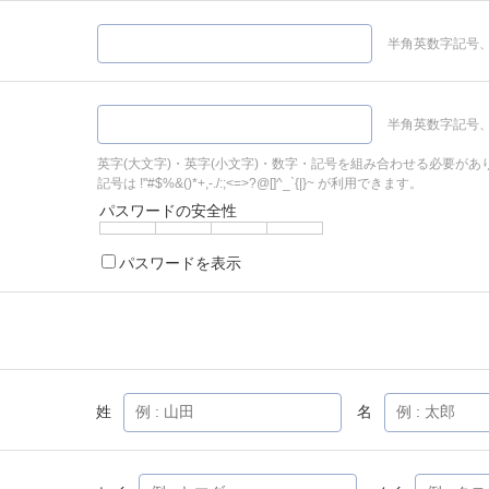
半角英数字記号、
半角英数字記号、
英字(大文字)・英字(小文字)・数字・記号を組み合わせる必要があ
記号は !"#$%&()*+,-./:;<=>?@[]^_`{|}~ が利用できます。
パスワードの安全性
パスワードを表示
姓
名