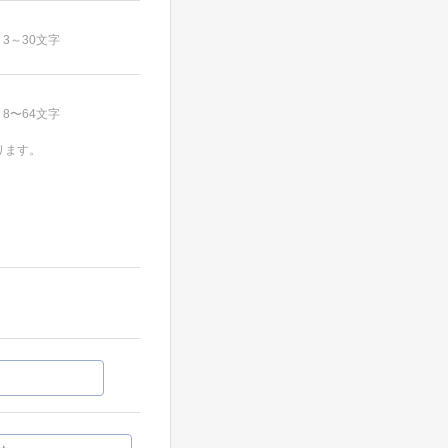
3～30文字
8〜64文字
ります。