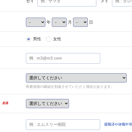
セイ
メイ
年
月
日
男性
女性
医療資格の確認を別途させていただく場合があります。
県
必須
退職済や休職中