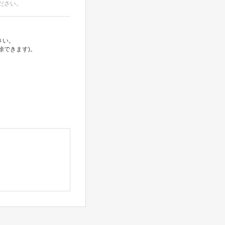
ださい。
さい。
除できます)。