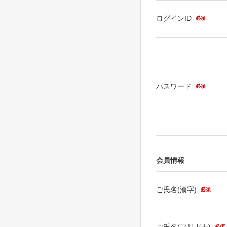
ログインID
必須
パスワード
必須
会員情報
ご氏名(漢字)
必須
ご氏名(フリガナ)
必須