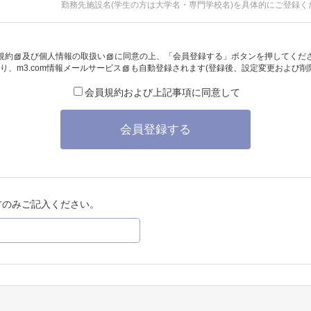
勤務先施設名(学生の方は大学名・専門学校名)を具体的にご登録く
規約
及び
個人情報の取扱い
に同意の上、「会員登録する」ボタンを押してくだ
り、
m3.com情報メールサービス
も自動登録されます(登録後、設定変更および削
会員規約および上記事項に同意して
会員登録する
方のみご記入ください。