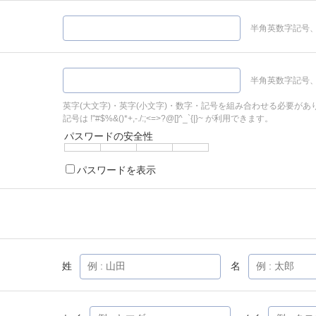
半角英数字記号、
半角英数字記号、
英字(大文字)・英字(小文字)・数字・記号を組み合わせる必要があ
記号は !"#$%&()*+,-./:;<=>?@[]^_`{|}~ が利用できます。
パスワードの安全性
パスワードを表示
姓
名