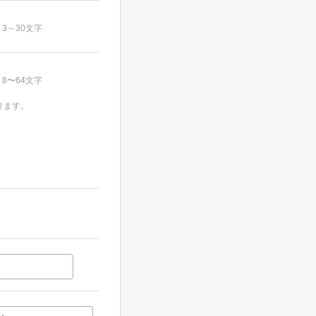
3～30文字
8〜64文字
ります。