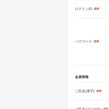
ログインID
必須
パスワード
必須
会員情報
ご氏名(漢字)
必須
ご氏名(フリガナ)
必須