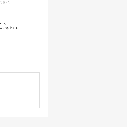
ださい。
さい。
除できます)。