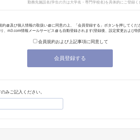
勤務先施設名(学生の方は大学名・専門学校名)を具体的にご登録く
規約
及び
個人情報の取扱い
に同意の上、「会員登録する」ボタンを押してくだ
り、
m3.com情報メールサービス
も自動登録されます(登録後、設定変更および削
会員規約および上記事項に同意して
会員登録する
方のみご記入ください。