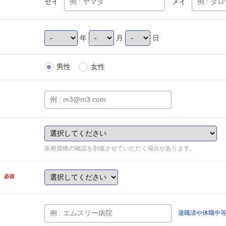
セイ
メイ
年
月
日
男性
女性
医療資格の確認を別途させていただく場合があります。
県
必須
退職済や休職中