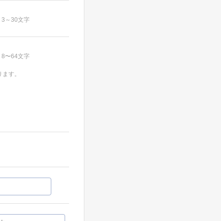
3～30文字
8〜64文字
ります。