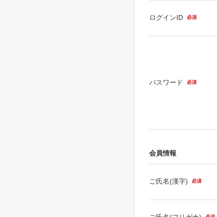
ログインID
必須
パスワード
必須
会員情報
ご氏名(漢字)
必須
ご氏名(フリガナ)
必須