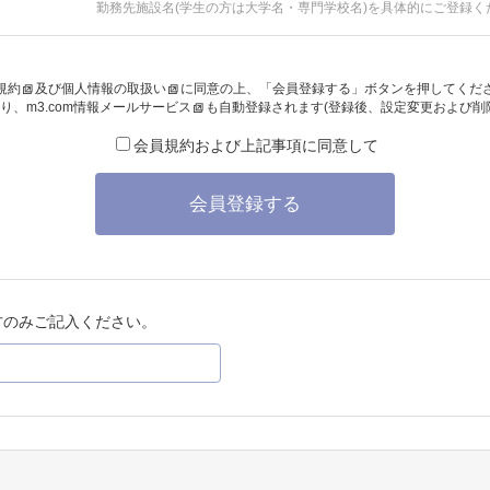
勤務先施設名(学生の方は大学名・専門学校名)を具体的にご登録く
規約
及び
個人情報の取扱い
に同意の上、「会員登録する」ボタンを押してくだ
り、
m3.com情報メールサービス
も自動登録されます(登録後、設定変更および削
会員規約および上記事項に同意して
会員登録する
方のみご記入ください。