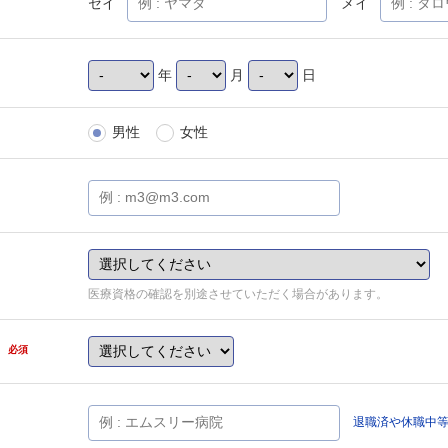
セイ
メイ
年
月
日
男性
女性
医療資格の確認を別途させていただく場合があります。
県
必須
退職済や休職中