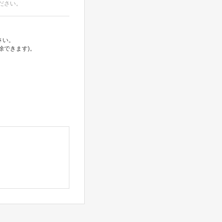
ださい。
さい。
除できます)。