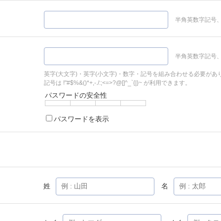
半角英数字記号、
半角英数字記号、
英字(大文字)・英字(小文字)・数字・記号を組み合わせる必要があ
記号は !"#$%&()*+,-./:;<=>?@[]^_`{|}~ が利用できます。
パスワードの安全性
パスワードを表示
姓
名