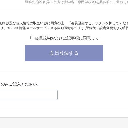
勤務先施設名(学生の方は大学名・専門学校名)を具体的にご登録く
規約
及び
個人情報の取扱い
に同意の上、「会員登録する」ボタンを押してくだ
り、
m3.com情報メールサービス
も自動登録されます(登録後、設定変更および削
会員規約および上記事項に同意して
会員登録する
方のみご記入ください。