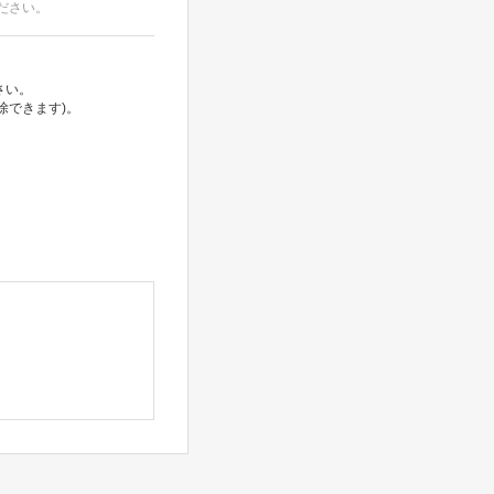
ださい。
さい。
除できます)。