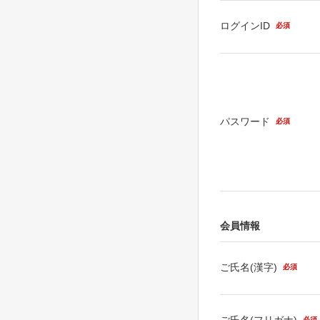
ログインID
必須
パスワード
必須
会員情報
ご氏名(漢字)
必須
ご氏名(フリガナ)
必須