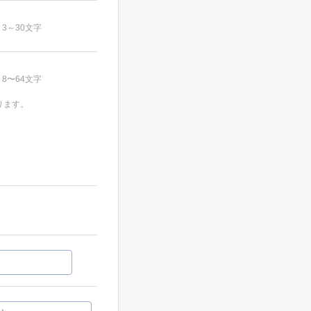
3～30文字
8〜64文字
ります。