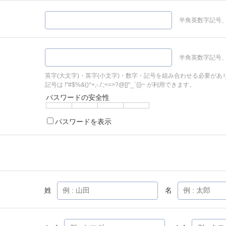
半角英数字記号、
半角英数字記号、
英字(大文字)・英字(小文字)・数字・記号を組み合わせる必要があ
記号は !"#$%&()*+,-./:;<=>?@[]^_`{|}~ が利用できます。
パスワードの安全性
パスワードを表示
姓
名