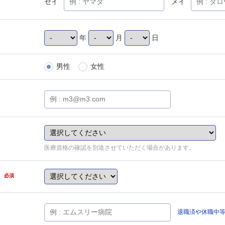
セイ
メイ
年
月
日
男性
女性
医療資格の確認を別途させていただく場合があります。
県
必須
退職済や休職中