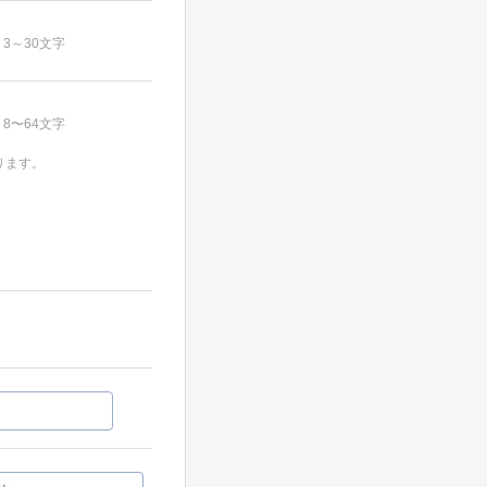
3～30文字
8〜64文字
ります。