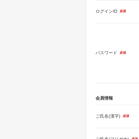
ログインID
必須
パスワード
必須
会員情報
ご氏名(漢字)
必須
ご氏名(フリガナ)
必須