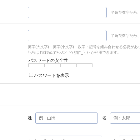
半角英数字記号、
半角英数字記号、
英字(大文字)・英字(小文字)・数字・記号を組み合わせる必要があ
記号は !"#$%&()*+,-./:;<=>?@[]^_`{|}~ が利用できます。
パスワードの安全性
パスワードを表示
姓
名