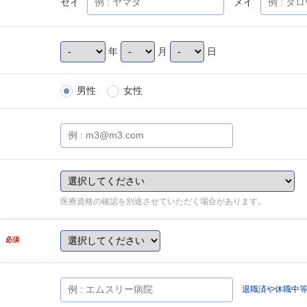
セイ
メイ
年
月
日
男性
女性
医療資格の確認を別途させていただく場合があります。
県
必須
退職済や休職中