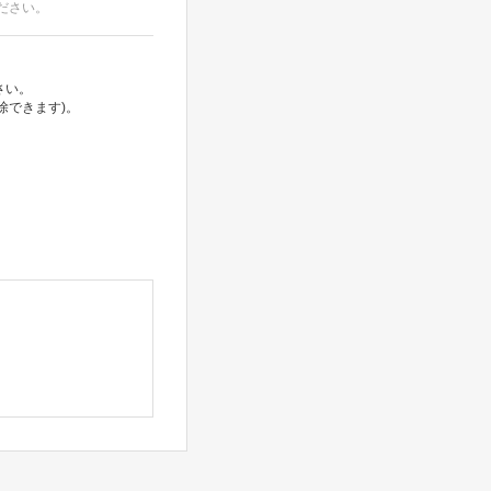
ださい。
さい。
除できます)。