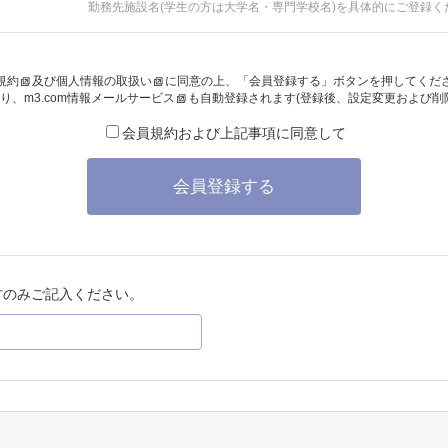
勤務先施設名(学生の方は大学名・専門学校名)を具体的にご登録く
規約
及び
個人情報の取扱い
に同意の上、「会員登録する」ボタンを押してくだ
り、
m3.com情報メールサービス
も自動登録されます(登録後、設定変更および削
会員規約および上記事項に同意して
会員登録する
方のみご記入ください。