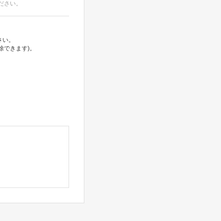
ださい。
さい。
除できます)。