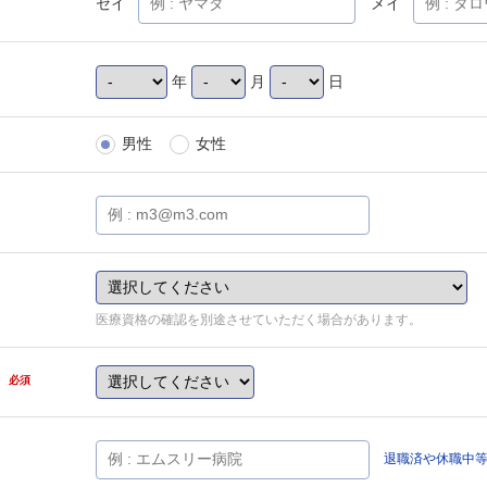
セイ
メイ
年
月
日
男性
女性
医療資格の確認を別途させていただく場合があります。
県
必須
退職済や休職中