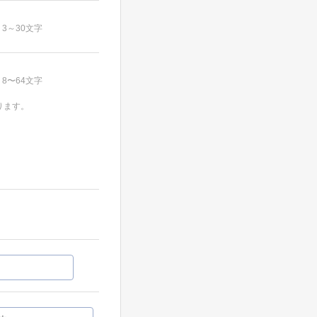
3～30文字
8〜64文字
ります。