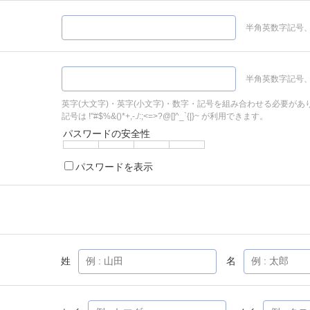
半角英数字記号、
半角英数字記号、
英字(大文字)・英字(小文字)・数字・記号を組み合わせる必要があ
記号は !"#$%&()*+,-./:;<=>?@[]^_`{|}~ が利用できます。
パスワードの安全性
パスワードを表示
姓
名