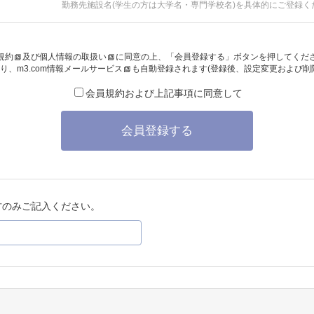
勤務先施設名(学生の方は大学名・専門学校名)を具体的にご登録く
規約
及び
個人情報の取扱い
に同意の上、「会員登録する」ボタンを押してくだ
り、
m3.com情報メールサービス
も自動登録されます(登録後、設定変更および削
会員規約および上記事項に同意して
会員登録する
方のみご記入ください。