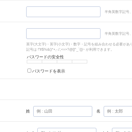
半角英数字記号、
半角英数字記号、
英字(大文字)・英字(小文字)・数字・記号を組み合わせる必要があ
記号は !"#$%&()*+,-./:;<=>?@[]^_`{|}~ が利用できます。
パスワードの安全性
パスワードを表示
姓
名