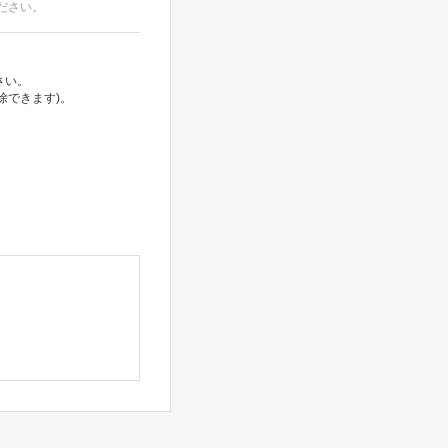
ださい。
さい。
除できます)。