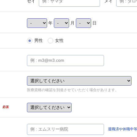
セイ
メイ
年
月
日
男性
女性
医療資格の確認を別途させていただく場合があります。
県
必須
退職済や休職中