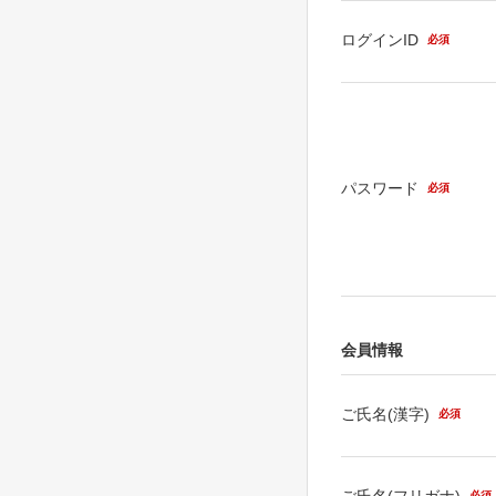
ログインID
必須
パスワード
必須
会員情報
ご氏名(漢字)
必須
ご氏名(フリガナ)
必須