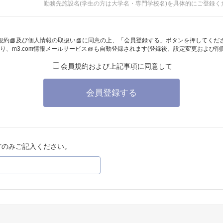
勤務先施設名(学生の方は大学名・専門学校名)を具体的にご登録く
規約
及び
個人情報の取扱い
に同意の上、「会員登録する」ボタンを押してくだ
り、
m3.com情報メールサービス
も自動登録されます(登録後、設定変更および削
会員規約および上記事項に同意して
会員登録する
方のみご記入ください。