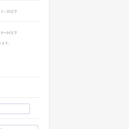
3～30文字
8〜64文字
ります。