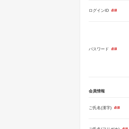
ログインID
必須
パスワード
必須
会員情報
ご氏名(漢字)
必須
ご氏名(フリガナ)
必須