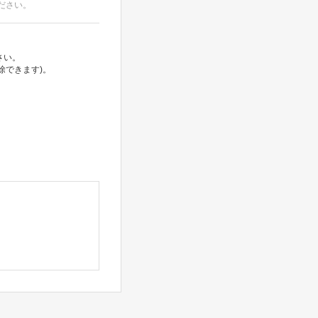
ださい。
さい。
除できます)。