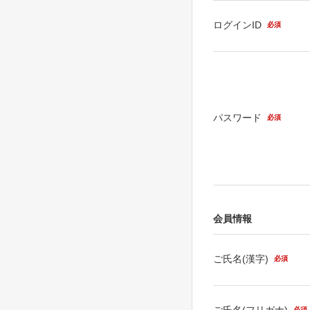
ログインID
必須
パスワード
必須
会員情報
ご氏名(漢字)
必須
ご氏名(フリガナ)
必須