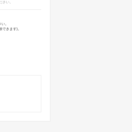
ださい。
さい。
除できます)。