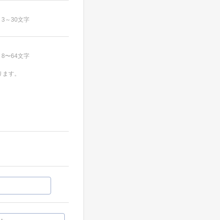
3～30文字
8〜64文字
ります。