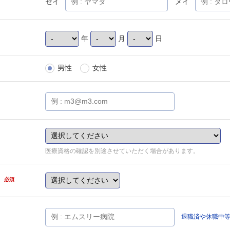
セイ
メイ
年
月
日
男性
女性
医療資格の確認を別途させていただく場合があります。
県
必須
退職済や休職中