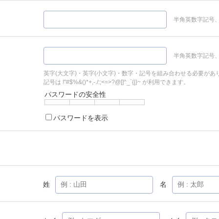
半角英数字記号、
半角英数字記号、
英字(大文字)・英字(小文字)・数字・記号を組み合わせる必要があ
記号は !"#$%&()*+,-./:;<=>?@[]^_`{|}~ が利用できます。
パスワードの安全性
パスワードを表示
姓
名