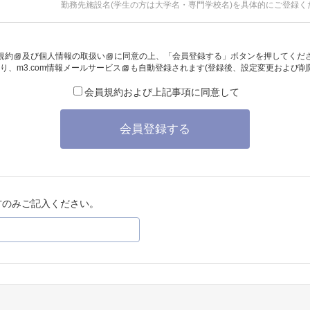
勤務先施設名(学生の方は大学名・専門学校名)を具体的にご登録く
規約
及び
個人情報の取扱い
に同意の上、「会員登録する」ボタンを押してくだ
り、
m3.com情報メールサービス
も自動登録されます(登録後、設定変更および削
会員規約および上記事項に同意して
会員登録する
方のみご記入ください。