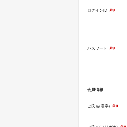
ログインID
必須
パスワード
必須
会員情報
ご氏名(漢字)
必須
ご氏名(フリガナ)
必須