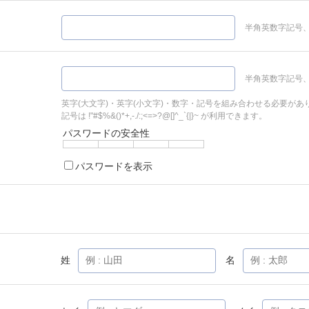
半角英数字記号、
半角英数字記号、
英字(大文字)・英字(小文字)・数字・記号を組み合わせる必要があ
記号は !"#$%&()*+,-./:;<=>?@[]^_`{|}~ が利用できます。
パスワードの安全性
パスワードを表示
姓
名