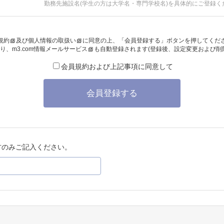
勤務先施設名(学生の方は大学名・専門学校名)を具体的にご登録く
規約
及び
個人情報の取扱い
に同意の上、「会員登録する」ボタンを押してくだ
り、
m3.com情報メールサービス
も自動登録されます(登録後、設定変更および削
会員規約および上記事項に同意して
会員登録する
方のみご記入ください。