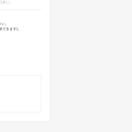
ださい。
さい。
除できます)。