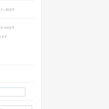
3～30文字
8〜64文字
ります。