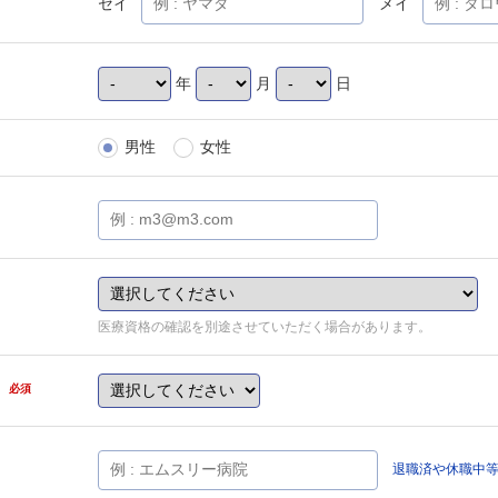
セイ
メイ
年
月
日
男性
女性
医療資格の確認を別途させていただく場合があります。
県
必須
退職済や休職中