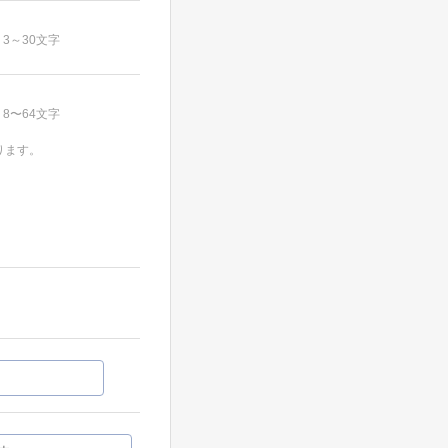
3～30文字
8〜64文字
ります。