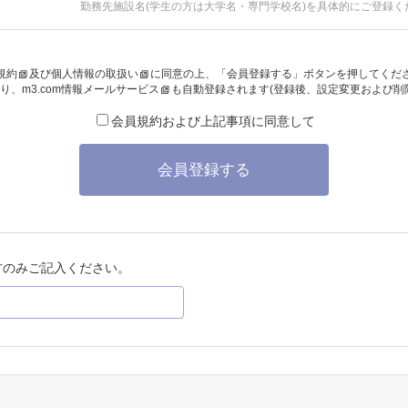
勤務先施設名(学生の方は大学名・専門学校名)を具体的にご登録く
規約
及び
個人情報の取扱い
に同意の上、「会員登録する」ボタンを押してくだ
り、
m3.com情報メールサービス
も自動登録されます(登録後、設定変更および削
会員規約および上記事項に同意して
会員登録する
方のみご記入ください。