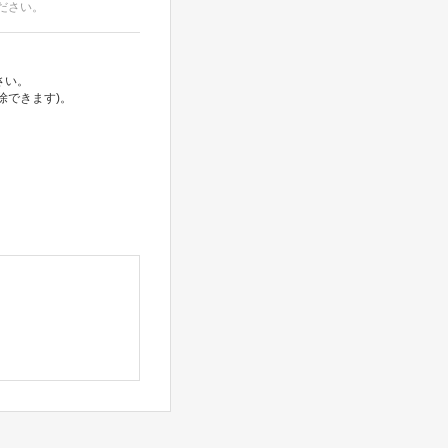
ださい。
さい。
除できます)。