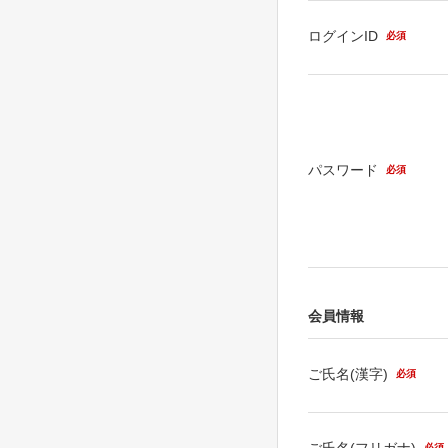
ログインID
必須
パスワード
必須
会員情報
ご氏名(漢字)
必須
ご氏名(フリガナ)
必須