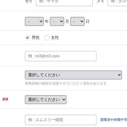
セイ
メイ
年
月
日
男性
女性
医療資格の確認を別途させていただく場合があります。
県
必須
退職済や休職中