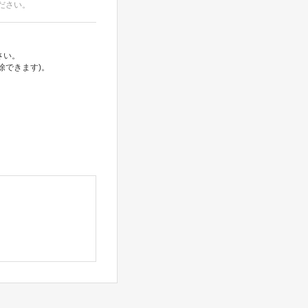
ださい。
さい。
除できます)。