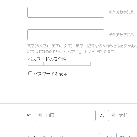
半角英数字記号、
半角英数字記号、
英字(大文字)・英字(小文字)・数字・記号を組み合わせる必要があ
記号は !"#$%&()*+,-./:;<=>?@[]^_`{|}~ が利用できます。
パスワードの安全性
パスワードを表示
姓
名