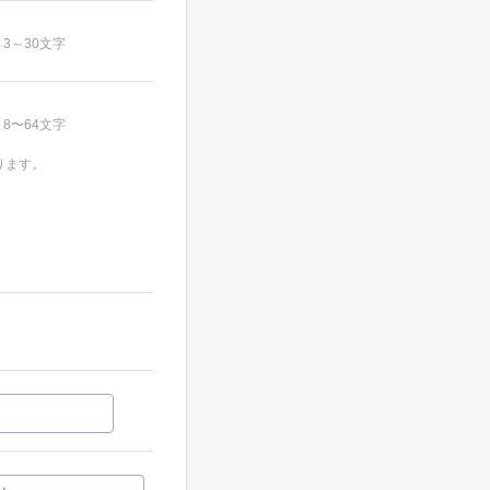
3～30文字
8〜64文字
ります。