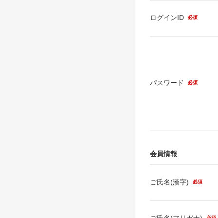
ログインID
必須
パスワード
必須
会員情報
ご氏名(漢字)
必須
ご氏名(フリガナ)
必須