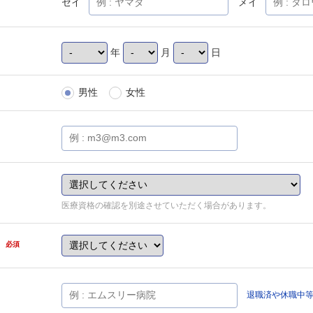
セイ
メイ
年
月
日
男性
女性
医療資格の確認を別途させていただく場合があります。
県
必須
退職済や休職中