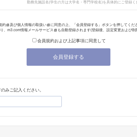
勤務先施設名(学生の方は大学名・専門学校名)を具体的にご登録く
規約
及び
個人情報の取扱い
に同意の上、「会員登録する」ボタンを押してくだ
り、
m3.com情報メールサービス
も自動登録されます(登録後、設定変更および削
会員規約および上記事項に同意して
会員登録する
方のみご記入ください。