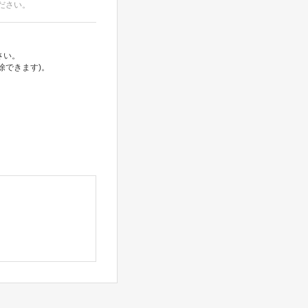
ださい。
さい。
除できます)。