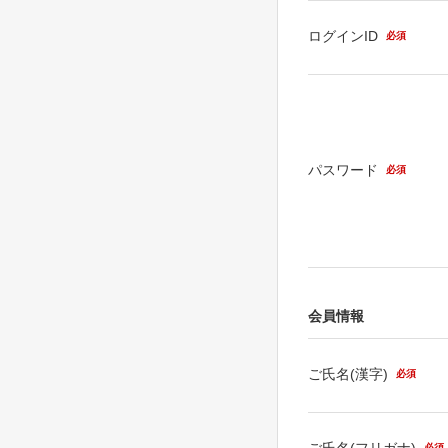
ログインID
必須
パスワード
必須
会員情報
ご氏名(漢字)
必須
ご氏名(フリガナ)
必須