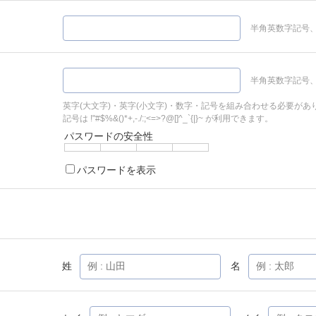
半角英数字記号、
半角英数字記号、
英字(大文字)・英字(小文字)・数字・記号を組み合わせる必要があ
記号は !"#$%&()*+,-./:;<=>?@[]^_`{|}~ が利用できます。
パスワードの安全性
パスワードを表示
姓
名