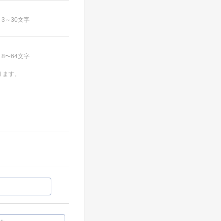
3～30文字
8〜64文字
ります。