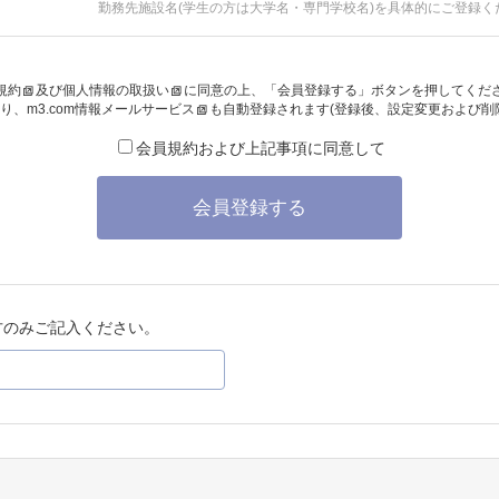
勤務先施設名(学生の方は大学名・専門学校名)を具体的にご登録く
規約
及び
個人情報の取扱い
に同意の上、「会員登録する」ボタンを押してくだ
り、
m3.com情報メールサービス
も自動登録されます(登録後、設定変更および削
会員規約および上記事項に同意して
会員登録する
方のみご記入ください。