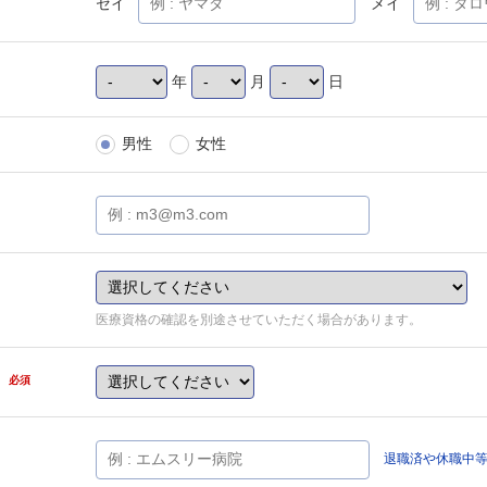
セイ
メイ
年
月
日
男性
女性
医療資格の確認を別途させていただく場合があります。
県
必須
退職済や休職中