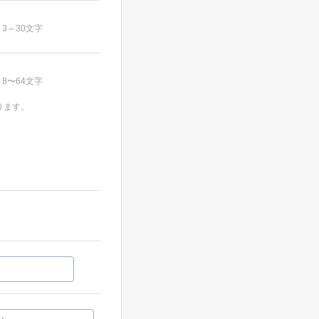
3～30文字
8〜64文字
ります。