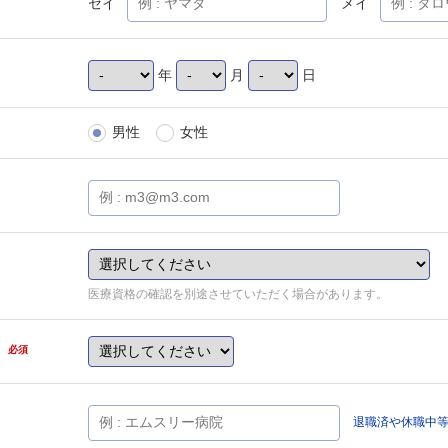
セイ
メイ
年
月
日
男性
女性
医療資格の確認を別途させていただく場合があります。
県
必須
退職済や休職中