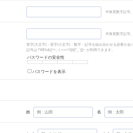
半角英数字記号、
半角英数字記号、
英字(大文字)・英字(小文字)・数字・記号を組み合わせる必要があ
記号は !"#$%&()*+,-./:;<=>?@[]^_`{|}~ が利用できます。
パスワードの安全性
パスワードを表示
姓
名