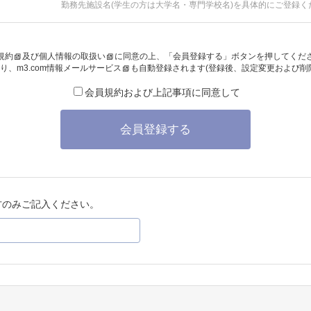
勤務先施設名(学生の方は大学名・専門学校名)を具体的にご登録く
規約
及び
個人情報の取扱い
に同意の上、「会員登録する」ボタンを押してくだ
り、
m3.com情報メールサービス
も自動登録されます(登録後、設定変更および削
会員規約および上記事項に同意して
会員登録する
方のみご記入ください。