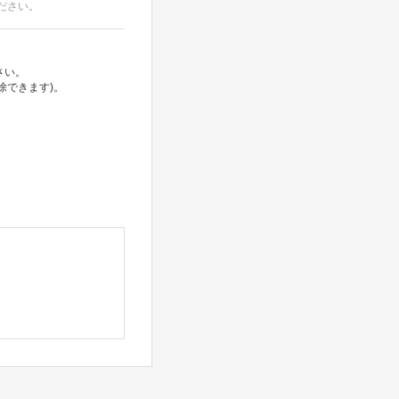
ださい。
さい。
除できます)。