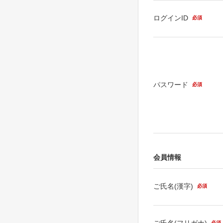
ログインID
必須
パスワード
必須
会員情報
ご氏名(漢字)
必須
ご氏名(フリガナ)
必須