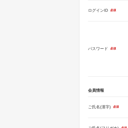
ログインID
必須
パスワード
必須
会員情報
ご氏名(漢字)
必須
ご氏名(フリガナ)
必須