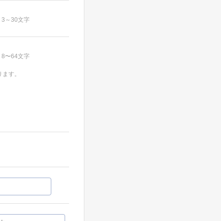
3～30文字
8〜64文字
ります。