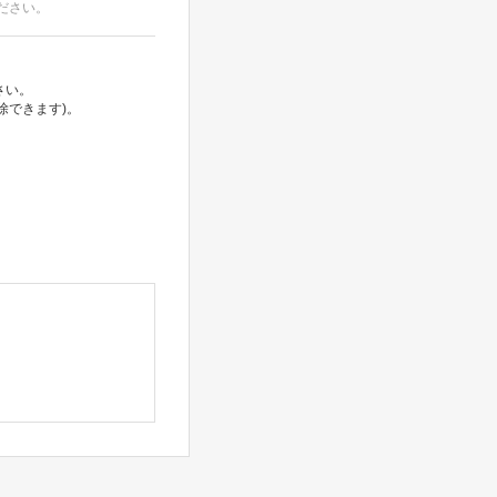
ださい。
さい。
除できます)。