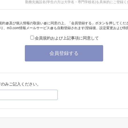
勤務先施設名(学生の方は大学名・専門学校名)を具体的にご登録く
規約
及び
個人情報の取扱い
に同意の上、「会員登録する」ボタンを押してくだ
り、
m3.com情報メールサービス
も自動登録されます(登録後、設定変更および削
会員規約および上記事項に同意して
会員登録する
方のみご記入ください。