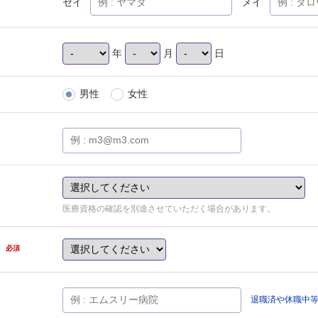
セイ
メイ
年
月
日
男性
女性
医療資格の確認を別途させていただく場合があります。
県
必須
退職済や休職中