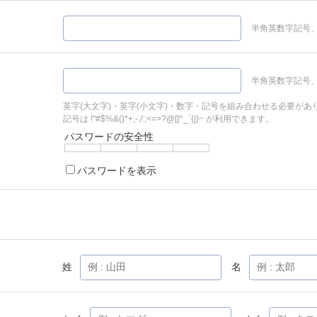
半角英数字記号、
半角英数字記号、
英字(大文字)・英字(小文字)・数字・記号を組み合わせる必要があ
記号は !"#$%&()*+,-./:;<=>?@[]^_`{|}~ が利用できます。
パスワードの安全性
パスワードを表示
姓
名