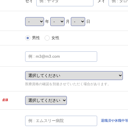
セイ
メイ
年
月
日
男性
女性
医療資格の確認を別途させていただく場合があります。
県
必須
退職済や休職中