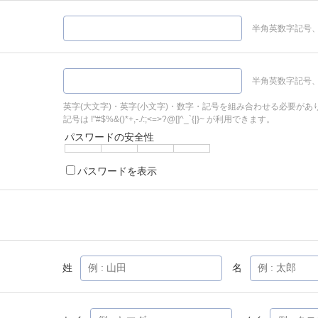
半角英数字記号、
半角英数字記号、
英字(大文字)・英字(小文字)・数字・記号を組み合わせる必要があ
記号は !"#$%&()*+,-./:;<=>?@[]^_`{|}~ が利用できます。
パスワードの安全性
パスワードを表示
姓
名