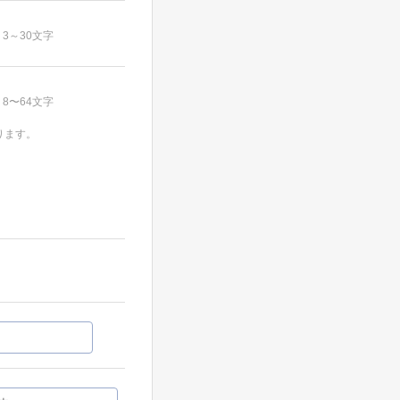
3～30文字
8〜64文字
ります。