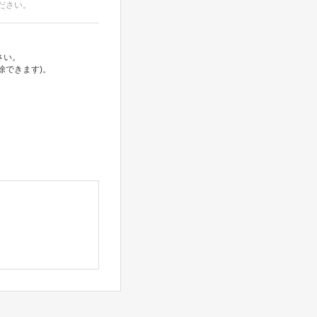
ださい。
さい。
除できます)。