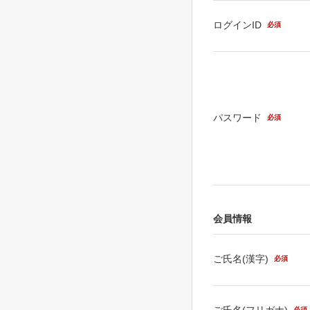
ログインID
必須
パスワード
必須
会員情報
ご氏名(漢字)
必須
ご氏名(フリガナ)
必須