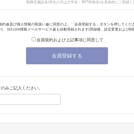
勤務先施設名(学生の方は大学名・専門学校名)を具体的にご登録く
規約
及び
個人情報の取扱い
に同意の上、「会員登録する」ボタンを押してくだ
り、
m3.com情報メールサービス
も自動登録されます(登録後、設定変更および削
会員規約および上記事項に同意して
会員登録する
方のみご記入ください。