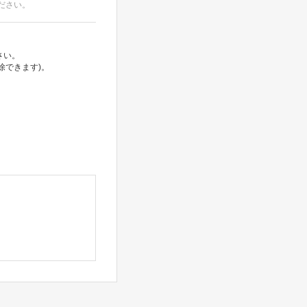
ださい。
さい。
除できます)。