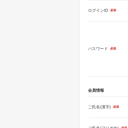
ログインID
必須
パスワード
必須
会員情報
ご氏名(漢字)
必須
ご氏名(フリガナ)
必須