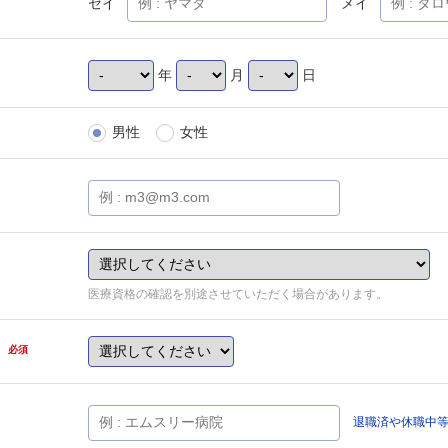
セイ
メイ
年
月
日
男性
女性
医療資格の確認を別途させていただく場合があります。
県
必須
退職済や休職中