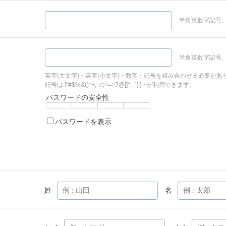
半角英数字記号、
半角英数字記号、
英字(大文字)・英字(小文字)・数字・記号を組み合わせる必要があ
記号は !"#$%&()*+,-./:;<=>?@[]^_`{|}~ が利用できます。
パスワードの安全性
パスワードを表示
姓
名