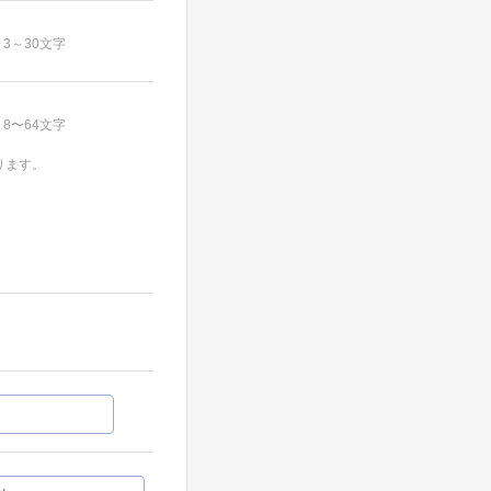
3～30文字
8〜64文字
ります。