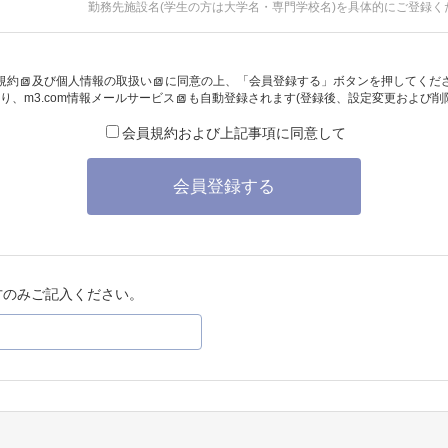
勤務先施設名(学生の方は大学名・専門学校名)を具体的にご登録く
規約
及び
個人情報の取扱い
に同意の上、「会員登録する」ボタンを押してくだ
り、
m3.com情報メールサービス
も自動登録されます(登録後、設定変更および削
会員規約および上記事項に同意して
会員登録する
方のみご記入ください。