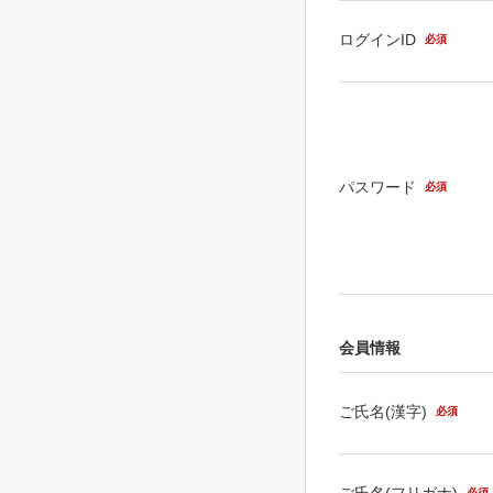
ログインID
必須
パスワード
必須
会員情報
ご氏名(漢字)
必須
ご氏名(フリガナ)
必須