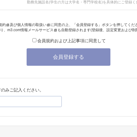
勤務先施設名(学生の方は大学名・専門学校名)を具体的にご登録く
規約
及び
個人情報の取扱い
に同意の上、「会員登録する」ボタンを押してくだ
り、
m3.com情報メールサービス
も自動登録されます(登録後、設定変更および削
会員規約および上記事項に同意して
会員登録する
方のみご記入ください。