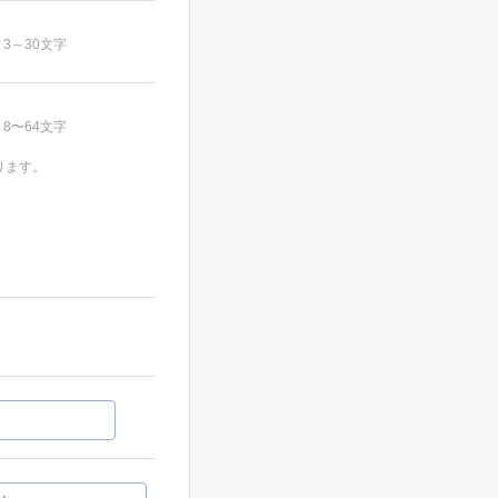
3～30文字
8〜64文字
ります。