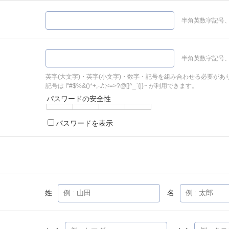
半角英数字記号、
半角英数字記号、
英字(大文字)・英字(小文字)・数字・記号を組み合わせる必要があ
記号は !"#$%&()*+,-./:;<=>?@[]^_`{|}~ が利用できます。
パスワードの安全性
パスワードを表示
姓
名