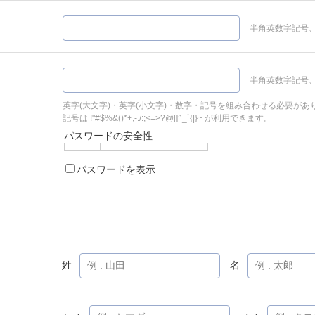
半角英数字記号、
半角英数字記号、
英字(大文字)・英字(小文字)・数字・記号を組み合わせる必要があ
記号は !"#$%&()*+,-./:;<=>?@[]^_`{|}~ が利用できます。
パスワードの安全性
パスワードを表示
姓
名