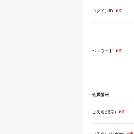
ログインID
必須
パスワード
必須
会員情報
ご氏名(漢字)
必須
ご氏名(フリガナ)
必須