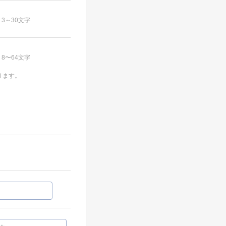
3～30文字
8〜64文字
ります。