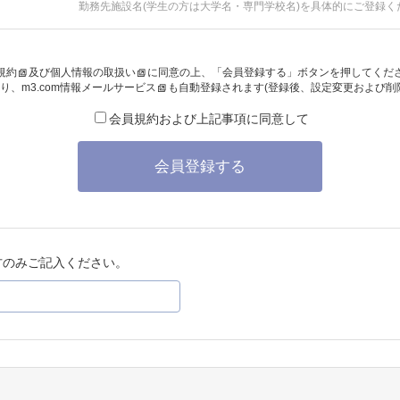
勤務先施設名(学生の方は大学名・専門学校名)を具体的にご登録く
規約
及び
個人情報の取扱い
に同意の上、「会員登録する」ボタンを押してくだ
り、
m3.com情報メールサービス
も自動登録されます(登録後、設定変更および削
会員規約および上記事項に同意して
会員登録する
方のみご記入ください。