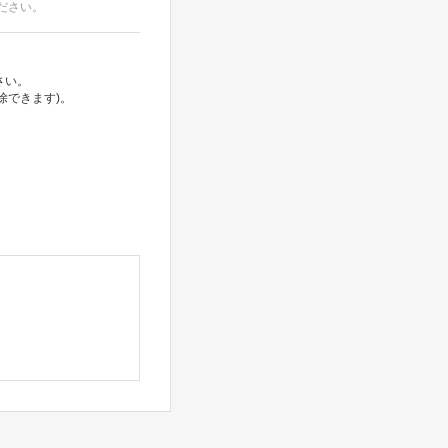
ださい。
さい。
除できます)。