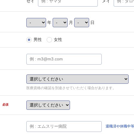
セイ
メイ
年
月
日
男性
女性
医療資格の確認を別途させていただく場合があります。
県
必須
退職済や休職中