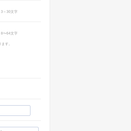
3～30文字
8〜64文字
ります。