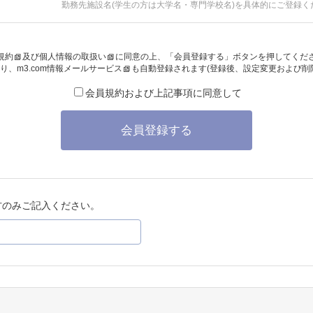
勤務先施設名(学生の方は大学名・専門学校名)を具体的にご登録く
規約
及び
個人情報の取扱い
に同意の上、「会員登録する」ボタンを押してくだ
り、
m3.com情報メールサービス
も自動登録されます(登録後、設定変更および削
会員規約および上記事項に同意して
会員登録する
方のみご記入ください。