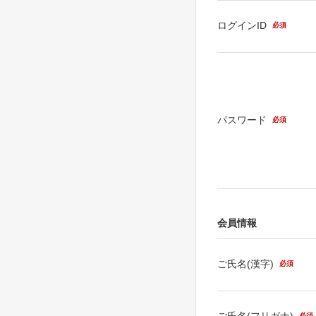
ログインID
必須
パスワード
必須
会員情報
ご氏名(漢字)
必須
ご氏名(フリガナ)
必須