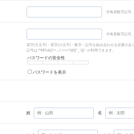
半角英数字記号、
半角英数字記号、
英字(大文字)・英字(小文字)・数字・記号を組み合わせる必要があ
記号は !"#$%&()*+,-./:;<=>?@[]^_`{|}~ が利用できます。
パスワードの安全性
パスワードを表示
姓
名