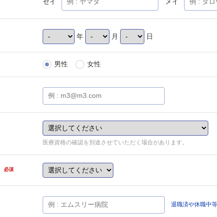
セイ
メイ
年
月
日
男性
女性
医療資格の確認を別途させていただく場合があります。
県
必須
退職済や休職中