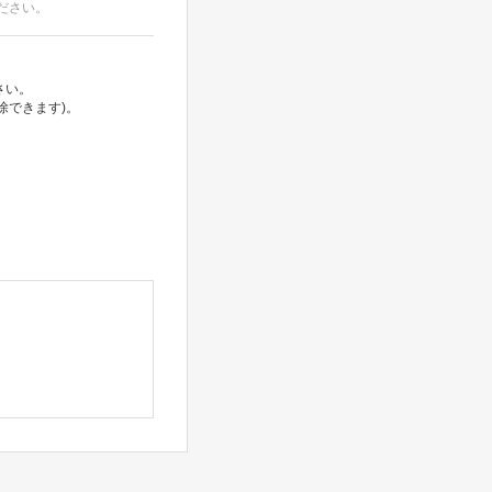
ださい。
さい。
除できます)。